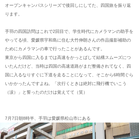
オープンキャンパスシリーズで後回しにしてた、四国旅を振り返
ります。
コンテンツ
このサイトについて
手羽の四国訪問はこれで2回目で、学生時代にカメラマンの助手を
運営会社
やってる頃、愛媛県宇和島に住む大竹伸朗さんの作品撮影補助の
お問い合わせ
ためにカメラマンの車で行ったことがあるんです。
東京から四国に入るまでは高速をかっとばして結構スムーズにつ
いたんだけど、当時は四国の高速道路がまだ整備されてなく、四
国に入るなりすぐに下道を走ることになって、そこから6時間ぐら
いかかったんですよね。「次行くときは絶対に飛行機でいこう
（涙）」と誓ったのだけは覚えてて（笑）
7月7日朝8時半、手羽は愛媛県松山市にある