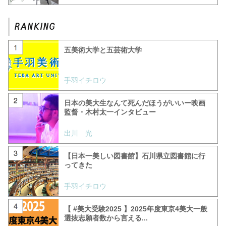
五美術大学と五芸術大学
手羽イチロウ
日本の美大生なんて死んだほうがいいー映画
監督・木村太一インタビュー
出川 光
【日本一美しい図書館】石川県立図書館に行
ってきた
手羽イチロウ
【 #美大受験2025 】2025年度東京4美大一般
選抜志願者数から言える...