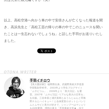
以上、高松空港へ向かう車の中で安倍さんが亡くなった報道を聞
き、高浜先生と「高松工芸の帰りの車の中でこのニュースを聞い
たことは一生忘れないでしょうね」と話した手羽がお送りいたし
ました。
手羽イチロウ
【美大愛好家】 福岡県出身。武蔵野美術大学造形
学部彫刻学科卒。 2003年より学生ブログサイト
「ムサビコム」、2009年より「美大日記」を運
営。2007年「ムサビ日記 -リアルな美大の日常を」
を出版。三谷幸喜と浦沢直樹とみうらじゅんと羽海
野チカとハイキュー！と合体変形ロボットとパシリ
ムとムサビと美大が好きで、シャンプーはマシェリ
を20年愛用。理想の美大「手羽美術大学★」設立