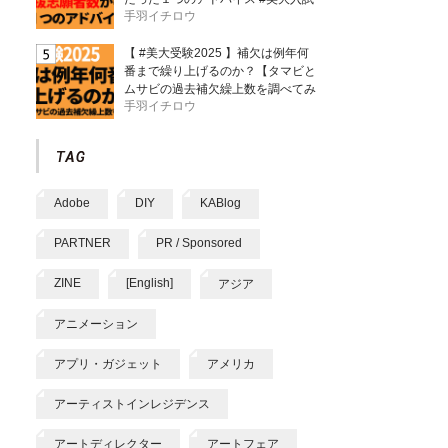
手羽イチロウ
【 #美大受験2025 】補欠は例年何
番まで繰り上げるのか？【タマビと
ムサビの過去補欠繰上数を調べてみ
手羽イチロウ
た】
Adobe
DIY
KABlog
PARTNER
PR / Sponsored
ZINE
[English]
アジア
アニメーション
アプリ・ガジェット
アメリカ
アーティストインレジデンス
アートディレクター
アートフェア