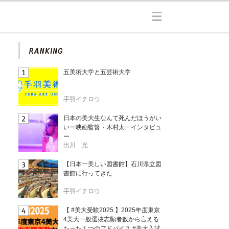
五美術大学と五芸術大学
手羽イチロウ
日本の美大生なんて死んだほうがい
いー映画監督・木村太一インタビュ
ー
出川 光
【日本一美しい図書館】石川県立図
書館に行ってきた
手羽イチロウ
【 #美大受験2025 】2025年度東京
4美大一般選抜志願者数から言える
たった１つのアドバイス #美大入試