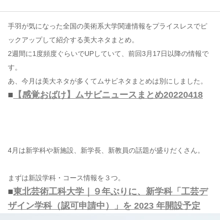
コンテンツ
手羽が気になった全国の美術系大学関連情報をプライスレスでピ
ックアップして紹介する美大ネタまとめ。
このサイトについて
2週間に1度頻度ぐらいでUPしていて、前回3月17日以降の情報で
運営会社
す。
お問い合わせ
あ、今月は美大ネタが多くてムサビネタまとめは別にしました。
■
【感覚おばけ】ムサビニュースまとめ20220418
4月は新学科や新施設、新学長、新教員の話題が盛りだくさん。
まずは新設学科・コース情報を３つ。
■
東北芸術工科大学｜９年ぶりに、新学科「工芸デ
ザイン学科（認可申請中）」を 2023 年開設予定