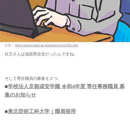
出典：
https://www.seian.ac.jp/news/univ/31991.php
社主さんは滋賀県在住だったんですね。
そして専任職員の募集を２つ。
■
学校法人京都成安学園 令和4年度 専任事務職員 募
集のお知らせ
■
東北芸術工科大学｜職員採用