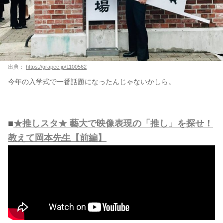
出典：
https://grapee.jp/1100562
今年の入学式で一番話題になったんじゃないかしら。
■
★推しスタ★ 藝大で映像表現の「推し」を探せ！
教えて岡本先生【前編】