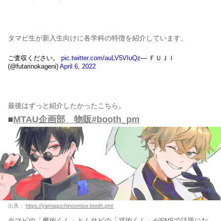
タマビ生が新入生向けに各学科の特徴を紹介しています。
ご査収ください。
pic.twitter.com/auLV5VIuQz
— ＦＵＪＩ
(@futarinokageni)
April 6, 2022
最後はずっと紹介したかったこちら。
■
MTAU企画部 物販#booth_pm
出典：
https://yamaguchinoomise.booth.pm/
タマビの「魔術くん」とムサビの「武術くん」がSNSで話題にな