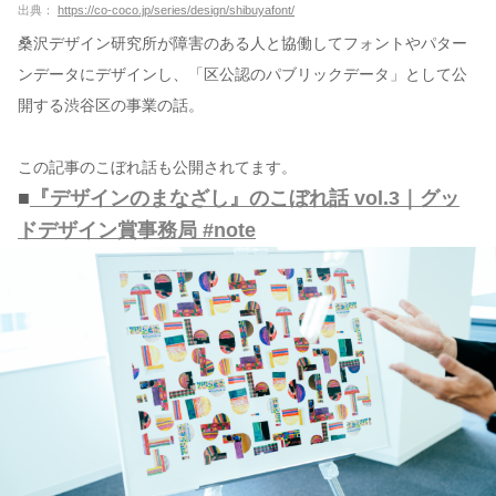
出典：
https://co-coco.jp/series/design/shibuyafont/
桑沢デザイン研究所が障害のある人と協働してフォントやパター
ンデータにデザインし、「区公認のパブリックデータ」として公
開する渋谷区の事業の話。
この記事のこぼれ話も公開されてます。
■
『デザインのまなざし』のこぼれ話 vol.3｜グッ
ドデザイン賞事務局 #note