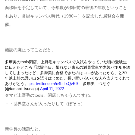
面移転を予定していて、今年度が移転前の最後の年度ということ
もあり、沓掛キャンパス時代（1980～）を記念した展覧会を開
催。
施設の廃止ってことだと、
多摩美のtools閉店。上野毛キャンパスで入試をやっていた頃の受験生
に伝えたところ「試験当日、慣れない東京の満員電車で木製パネルを壊
してしまったけど、多摩美に合格できたのはココがあったから」と30
年以上前の思い出を語りはじめた。長い間いろいろな人を支えてくれて
ありがとう。
pic.twitter.com/e4bILxQvB9
— 多摩美 つなぐ
(@tamabi_tsunagu)
April 11, 2022
タマビ上野毛のtools、閉店しちゃうんですね。
・・世界堂さんが入ったりして（ぼそっ）
新学長の話題だと、