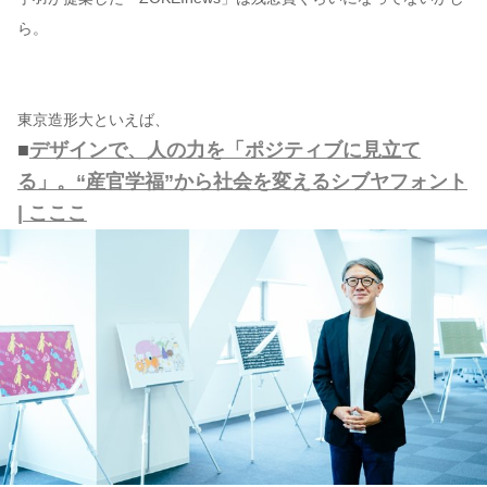
ら。
東京造形大といえば、
■
デザインで、人の力を「ポジティブに見立て
る」。“産官学福”から社会を変えるシブヤフォント
| こここ