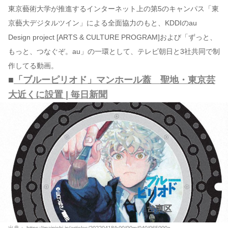
東京藝術大学が推進するインターネット上の第5のキャンパス「東
京藝大デジタルツイン」による全面協力のもと、KDDIのau
Design project [ARTS & CULTURE PROGRAM]および「ずっと、
もっと、つなぐぞ。au」の一環として、テレビ朝日と3社共同で制
作してる動画。
■
「ブルーピリオド」マンホール蓋 聖地・東京芸
大近くに設置 | 毎日新聞
出典：
https://mainichi.jp/articles/20220418/k00/00m/040/065000c