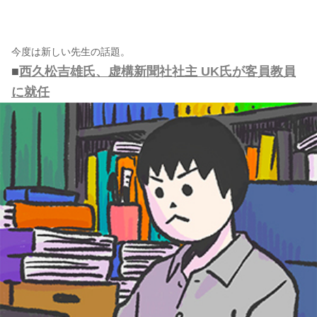
今度は新しい先生の話題。
■
西久松吉雄氏、虚構新聞社社主 UK氏が客員教員
に就任