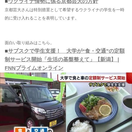
■
ウクライナ情勢に係る京都芸大の方針
京都芸大さんは特別措置として希望するウクライナの学生を一時
的に受け入れることを表明しています。
面白い取り組みはこちら。
■
サブスクで学生支援！ 大学が“食・交通”の定額
制サービス開始「生活の基盤整えて」【新潟】 |
FNNプライムオンライン