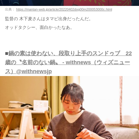
出典：
https://mantan-web.jp/article/20220402dog00m200053000c.html
監督の 木下麦さんはタマビ出身だったんだ。
オッドタクシー、面白かったなあ。
■
鍋の素は使わない、段取り上手のスンドゥブ 22
歳の〝名前のない鍋〟 - withnews（ウィズニュー
ス）@withnewsjp