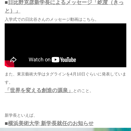
■
日比野克彦新学長によるメッセージ「屹度（きっ
と）」
入学式での日比谷さんのメッセージ動画はこちら。
また、東京藝術大学はタグラインを4月10日ぐらいに発表していま
す。
「世界を変える創造の源泉」
とのこと。
新学長といえば、
■
横浜美術大学 新学長就任のお知らせ