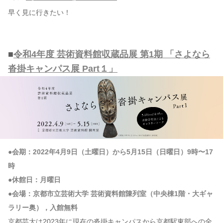
早く見に行きたい！
■
令和4年度 芸術資料館収蔵品展 第1期 「さよなら
沓掛キャンパス展 Part１」
●会期：2022年4月9日（土曜日）から5月15日（日曜日）9時〜17
時
●休館日：月曜日
●会場：京都市立芸術大学 芸術資料館陳列室（中央棟1階・大ギャ
ラリー奥），入館無料
京都芸大は2023年に現在の沓掛キャンパスから京都駅東部への全