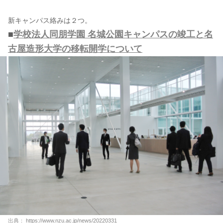
新キャンパス絡みは２つ。
■
学校法人同朋学園 名城公園キャンパスの竣工と名
古屋造形大学の移転開学について
出典：
https://www.nzu.ac.jp/news/20220331