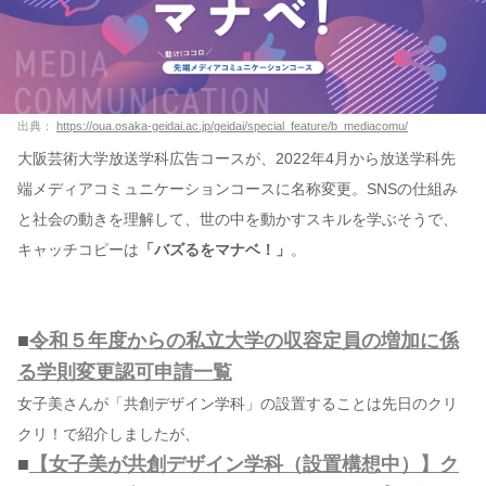
出典：
https://oua.osaka-geidai.ac.jp/geidai/special_feature/b_mediacomu/
大阪芸術大学放送学科広告コースが、2022年4月から放送学科先
端メディアコミュニケーションコースに名称変更。SNSの仕組み
と社会の動きを理解して、世の中を動かすスキルを学ぶそうで、
キャッチコピーは
「バズるをマナベ！」
。
■
令和５年度からの私立大学の収容定員の増加に係
る学則変更認可申請一覧
女子美さんが「共創デザイン学科」の設置することは先日のクリ
クリ！で紹介しましたが、
■
【女子美が共創デザイン学科（設置構想中）】ク