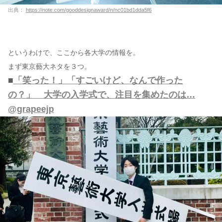
出典：
https://note.com/gooddesignaward/n/nc01bd1dda5f6
というわけで、ここから各大学の情報を。
まず東京藝大ネタを３つ。
■
「笑った！」「すごいけど、なんで作った
の？」 大学の入学式で、注目を集めたのは…
@grapeejp