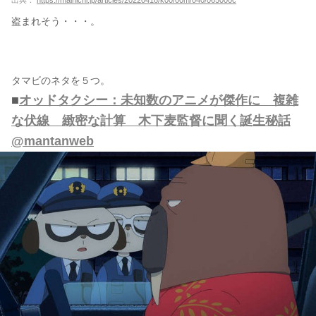
盗まれそう・・・。
タマビのネタを５つ。
■
オッドタクシー：未知数のアニメが傑作に 複雑
な伏線 緻密な計算 木下麦監督に聞く誕生秘話
@mantanweb