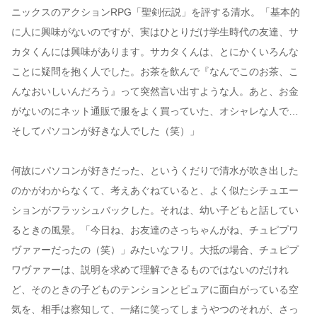
ニックスのアクションRPG「聖剣伝説」を評する清水。「基本的
に人に興味がないのですが、実はひとりだけ学生時代の友達、サ
カタくんには興味があります。サカタくんは、とにかくいろんな
ことに疑問を抱く人でした。お茶を飲んで『なんでこのお茶、こ
んなおいしいんだろう』って突然言い出すような人。あと、お金
がないのにネット通販で服をよく買っていた、オシャレな人で…
そしてパソコンが好きな人でした（笑）」
何故にパソコンが好きだった、というくだりで清水が吹き出した
のかがわからなくて、考えあぐねていると、よく似たシチュエー
ションがフラッシュバックした。それは、幼い子どもと話してい
るときの風景。「今日ね、お友達のさっちゃんがね、チュピプワ
ヴァァーだったの（笑）」みたいなフリ。大抵の場合、チュピプ
ワヴァァーは、説明を求めて理解できるものではないのだけれ
ど、そのときの子どものテンションとピュアに面白がっている空
気を、相手は察知して、一緒に笑ってしまうやつのそれが、さっ