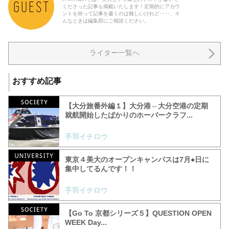
くださった記事も掲載いたします！定期的にアカウ
ントを持って記事を書くのは難しいけれど‥‥、そ
んなときは編集部にご相談ください。
ライター一覧へ
おすすめ記事
【大分旅番外編１】大分港⇔大分空港の定期
就航開始したばかりのホーバークラフ...
手羽イチロウ
東京４美大のオープンキャンパスは7月●日に
集中してるんです！！
手羽イチロウ
【Go To 京都シリーズ５】QUESTION OPEN
WEEK Day...