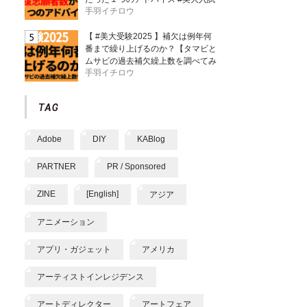
手羽イチロウ
【 #美大受験2025 】補欠は例年何
番まで繰り上げるのか？【タマビと
ムサビの過去補欠繰上数を調べてみ
手羽イチロウ
た】
Adobe
DIY
KABlog
PARTNER
PR / Sponsored
ZINE
[English]
アジア
アニメーション
アプリ・ガジェット
アメリカ
アーティストインレジデンス
アートディレクター
アートフェア