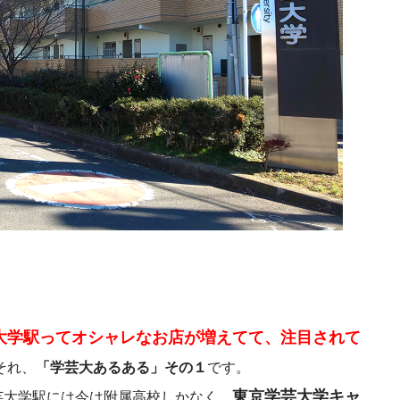
大学駅ってオシャレなお店が増えてて、注目されて
それ、
「学芸大あるある」その１
です。
東京学芸大学キャ
芸大学駅には今は附属高校しかなく、