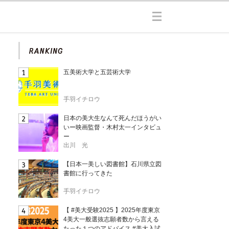
五美術大学と五芸術大学
手羽イチロウ
日本の美大生なんて死んだほうがい
いー映画監督・木村太一インタビュ
ー
出川 光
【日本一美しい図書館】石川県立図
書館に行ってきた
手羽イチロウ
【 #美大受験2025 】2025年度東京
4美大一般選抜志願者数から言える
たった１つのアドバイス #美大入試