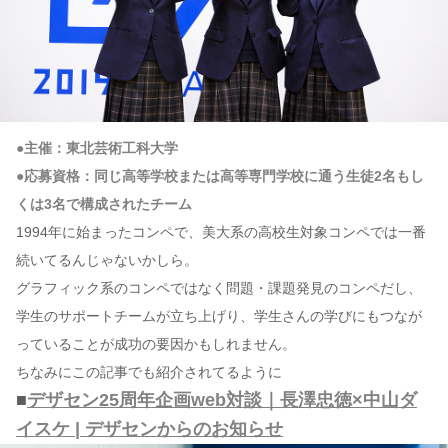
●主催：東北芸術工科大学
●応募資格：同じ高等学校または高等専門学校に通う生徒2名もし
くは3名で構成されたチーム
1994年に始まったコンペで、美大系の高校生対象コンペでは一番
続いてるんじゃないかしら。
グラフィック系のコンペではなく問題・課題発見のコンペだし、
学生のサポートチームが立ち上げり、学生さんの学びにもつなが
っていることが成功の要因かもしれません。
ちなみにこの記事でも紹介されてるように
■
デザセン25周年企画web対談｜長澤忠徳×中山ダ
イスケ | デザセンからのお知らせ