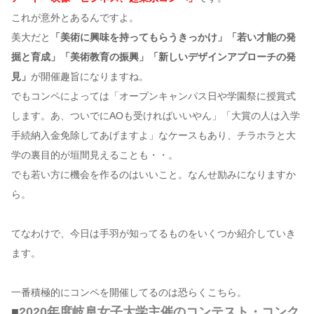
これが意外とあるんですよ。
美大だと
「美術に興味を持ってもらうきっかけ」「若い才能の発
掘と育成」「美術教育の振興」「新しいデザインアプローチの発
見」
が開催趣旨になりますね。
でもコンペによっては「オープンキャンパス日や学園祭に授賞式
します。あ、ついでにAOも受ければいいやん」「大賞の人は入学
手続納入金免除してあげますよ」なケースもあり、チラホラと大
学の裏目的が垣間見えることも・・。
でも若い方に機会を作るのはいいこと。なんせ励みになりますか
ら。
てなわけで、今日は手羽が知ってるものをいくつか紹介していき
ます。
一番積極的にコンペを開催してるのは恐らくこちら。
■
2020年度岐阜女子大学主催のコンテスト・コンク