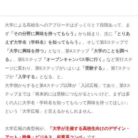
コンテンツ
大学による高校生へのアプローチはざっくりと７段階あって、ま
このサイトについて
ず
「その分野に興味を持ってもらう」
から始まり、次に
「とりあ
運営会社
えず大学名（学科名）を知ってもらう」
、そして第3ステップで
お問い合わせ
「大学に興味を持つ」
となり、第4ステップ
「大学のことを調べ
る」
、第5ステップ
「オープンキャンパス等に行く」
など実行ステ
ージに変わり、第6ステップがいよいよ
「受験する」
、第7ステッ
プが
「入学する」
となる、と。
大学側からすると第4ステップ以降が「入試広報」であり、第3ス
テップまでは「将来的には受験につながるといいけど、まずは多
くの人に大学名・学科名を知ってもらって興味を持ってほしい」
という「大学広報」と言えるかもしれません。
大学広報の典型例が、
「大学が主催する高校生向けのデザイン・
アート・映像・ビジネス、起業系コンペ」
です。