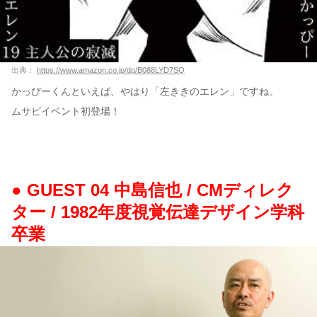
出典：
https://www.amazon.co.jp/dp/B088LYD7SQ
かっぴーくんといえば、やはり「左ききのエレン」ですね。
ムサビイベント初登場！
● GUEST 04 中島信也 / CMディレク
ター / 1982年度視覚伝達デザイン学科
卒業