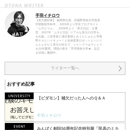
手羽イチロウ
【美大愛好家】 福岡県出身。武蔵野美術大学造形
学部彫刻学科卒。 2003年より学生ブログサイト
「ムサビコム」、2009年より「美大日記」を運
営。2007年「ムサビ日記 -リアルな美大の日常を」
を出版。三谷幸喜と浦沢直樹とみうらじゅんと羽海
野チカとハイキュー！と合体変形ロボットとパシリ
ムとムサビと美大が好きで、シャンプーはマシェリ
を20年愛用。理想の美大「手羽美術大学★」設立
を目指し奮闘中。
ライター一覧へ
おすすめ記事
【ビダモン】補欠だった人へのＱ＆Ａ
手羽イチロウ
みんぱく創設50周年記念特別展「民具のミカ