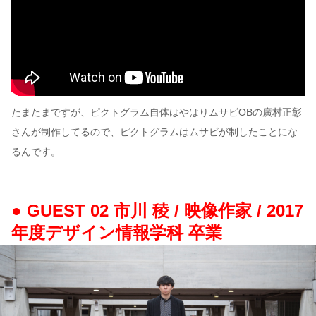
たまたまですが、ピクトグラム自体はやはりムサビOBの廣村正彰
さんが制作してるので、ピクトグラムはムサビが制したことにな
るんです。
● GUEST 02 市川 稜 / 映像作家 / 2017
年度デザイン情報学科 卒業