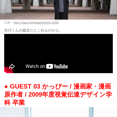
出典：
https://baus.jp/magazine/story/2400
市川くんの最近だとこれなのかな。
● GUEST 03 かっぴー / 漫画家・漫画
原作者 / 2009年度視覚伝達デザイン学
科 卒業