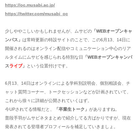
https://oc.musabi.ac.jp/
https://twitter.com/musabi_oc
少しややこしいかもしれませんが、ムサビの
「WEBオープンキャ
ンパス」
は常時更新の特設サイトのことで、この6月13、14日に
開催されるのはオンライン配信やコミュニケーション中心のリア
ルタイムにムサビを感じられる特別な日
「WEBオープンキャンパ
ス
ライブ
」
という位置付けです。
6月13、14日はオンラインによる学科別説明会、個別相談会、チ
ャット質問コーナー、トークセッションなどが計画されていて、
これから徐々に詳細が公開されていくはず。
今UPされてる情報だと、
「卒業生トーク」
がありますね。
普段手羽がムサビネタまとめで紹介してる方ばかりですが、現在
発表されてる登壇者プロフィールを補足していきましょ。