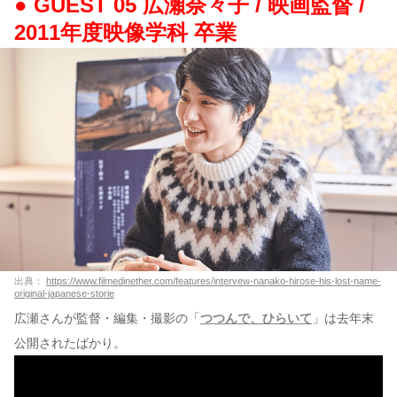
● GUEST 05 広瀬奈々子 / 映画監督 /
2011年度映像学科 卒業
出典：
https://www.filmedinether.com/features/intervew-nanako-hirose-his-lost-name-
original-japanese-storie
広瀬さんが監督・編集・撮影の「
つつんで、ひらいて
」は去年末
公開されたばかり。