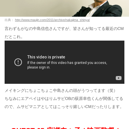
出典：
http://www.maujin.com/2011/archive/nakajima_shinya/
言わずもがなの中島信也さんですが、皆さんが知ってる最近のCM
だとこれ。
メイキングにちょこちょこ中島さんの頭がうつってます（笑）
ちなみにエアペイはやはりムサビOBの荻原幸也くんが関係してる
ので、ムサビマニアとしてはこっそり嬉しいCMだったりします。