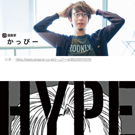
出典：
https://www.amazon.co.jp/かっぴー/e/B01N97HSYK