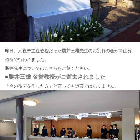
昨日、元視デ主任教授だった
勝井三雄先生のお別れの会
が青山葬
儀所で行われました。
勝井先生についてはこちらをご覧ください。
■
勝井三雄 名誉教授がご逝去されました
「今の視デを作った方」と言っても過言ではありません。