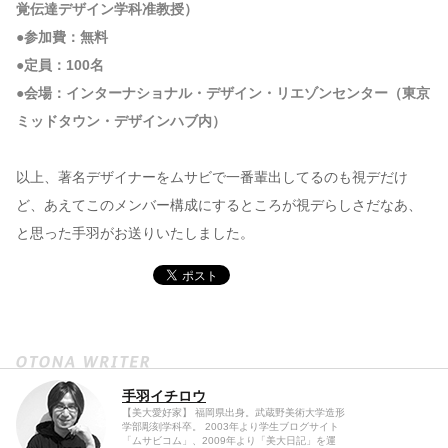
覚伝達デザイン学科准教授）
●参加費：無料
●定員：100名
●会場：インターナショナル・デザイン・リエゾンセンター（東京
ミッドタウン・デザインハブ内）
以上、著名デザイナーをムサビで一番輩出してるのも視デだけ
ど、あえてこのメンバー構成にするところが視デらしさだなあ、
と思った手羽がお送りいたしました。
手羽イチロウ
【美大愛好家】 福岡県出身。武蔵野美術大学造形
学部彫刻学科卒。 2003年より学生ブログサイト
「ムサビコム」、2009年より「美大日記」を運