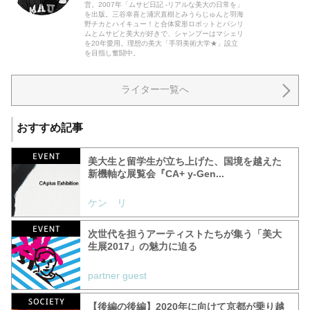
営。2007年「ムサビ日記 -リアルな美大の日常を」
を出版。三谷幸喜と浦沢直樹とみうらじゅんと羽海
野チカとハイキュー！と合体変形ロボットとパシリ
ムとムサビと美大が好きで、シャンプーはマシェリ
を20年愛用。理想の美大「手羽美術大学★」設立
を目指し奮闘中。
ライター一覧へ
おすすめ記事
美大生と留学生が立ち上げた、国境を越えた
新機軸な展覧会『CA+ y-Gen...
ケン リ
次世代を担うアーティストたちが集う「美大
生展2017」の魅力に迫る
partner guest
【後編の後編】2020年に向けて京都が乗り越