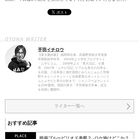
手羽イチロウ
【美大愛好家】 福岡県出身。武蔵野美術大学造形
学部彫刻学科卒。 2003年より学生ブログサイト
「ムサビコム」、2009年より「美大日記」を運
営。2007年「ムサビ日記 -リアルな美大の日常を」
を出版。三谷幸喜と浦沢直樹とみうらじゅんと羽海
野チカとハイキュー！と合体変形ロボットとパシリ
ムとムサビと美大が好きで、シャンプーはマシェリ
を20年愛用。理想の美大「手羽美術大学★」設立
を目指し奮闘中。
ライター一覧へ
おすすめ記事
映画ブルーピリオド考察２ -ロケ地はどこか？