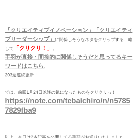
コンテンツ
このサイトについて
「クリエイティブイノベーション」「クリエイティ
運営会社
ブリーダーシップ」
に関係しそうなネタをクリップする、略
お問い合わせ
「クリクリ！」
して
。
手羽が直接・間接的に関係しそうだと思ってるキー
ワードはこちら
。
203週連続更新！
では、前回1月24日以降の気になったものをクリクリっ！！
https://note.com/tebaichiro/n/n5785
7829fba9
以上、今日は2本記事を公開してる手羽がお送りいたしました。