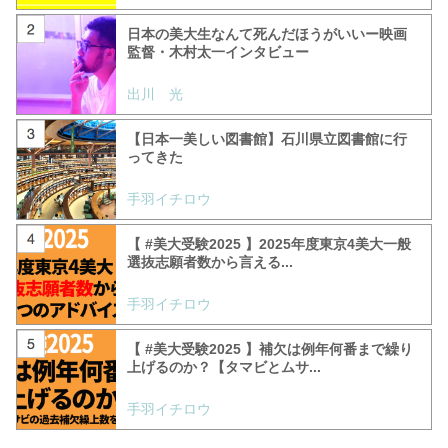
日本の美大生なんて死んだほうがいいー映画
監督・木村太一インタビュー
出川 光
【日本一美しい図書館】石川県立図書館に行
ってきた
手羽イチロウ
【 #美大受験2025 】2025年度東京4美大一般
選抜志願者数から言える...
手羽イチロウ
【 #美大受験2025 】補欠は例年何番まで繰り
上げるのか？【タマビとムサ...
手羽イチロウ