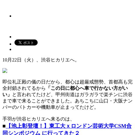
10月22日（火）、渋谷ヒカリエへ。
即位礼正殿の儀の日だから、都心は超厳戒態勢、首都高も完
全封鎖されてるから
「この日に都心へ車で行かない方がい
い」
と言われてたけど、甲州街道はガラガラで楽チンに渋谷
まで車で来ることができました。あちこちに山口・大阪ナン
バーのパトカーや機動車が止まってたけど。
手羽が渋谷ヒカリエへ来るのは、
■
【池上彰登壇！】東工大ｘロンドン芸術大学CSM合
同シンポジウム に行ってきた２