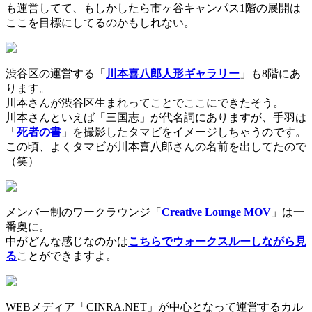
も運営してて、もしかしたら市ヶ谷キャンパス1階の展開は
ここを目標にしてるのかもしれない。
渋谷区の運営する「
川本喜八郎人形ギャラリー
」も8階にあ
ります。
川本さんが渋谷区生まれってことでここにできたそう。
川本さんといえば「三国志」が代名詞にありますが、手羽は
「
死者の書
」を撮影したタマビをイメージしちゃうのです。
この頃、よくタマビが川本喜八郎さんの名前を出してたので
（笑）
メンバー制のワークラウンジ「
Creative Lounge MOV
」は一
番奥に。
中がどんな感じなのかは
こちらでウォークスルーしながら見
る
ことができますよ。
WEBメディア「CINRA.NET」が中心となって運営するカル