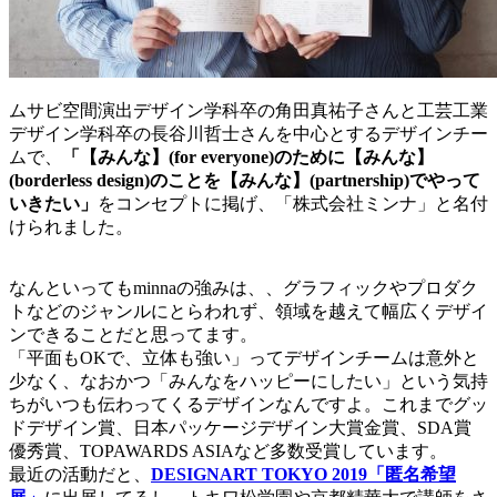
ムサビ空間演出デザイン学科卒の角田真祐子さんと工芸工業
デザイン学科卒の長谷川哲士さんを中心とするデザインチー
ムで、
「【みんな】(for everyone)のために【みんな】
(borderless design)のことを【みんな】(partnership)でやって
いきたい」
をコンセプトに掲げ、「株式会社ミンナ」と名付
けられました。
なんといってもminnaの強みは、、グラフィックやプロダク
トなどのジャンルにとらわれず、領域を越えて幅広くデザイ
ンできることだと思ってます。
「平面もOKで、立体も強い」ってデザインチームは意外と
少なく、なおかつ「みんなをハッピーにしたい」という気持
ちがいつも伝わってくるデザインなんですよ。これまでグッ
ドデザイン賞、日本パッケージデザイン大賞金賞、SDA賞
優秀賞、TOPAWARDS ASIAなど多数受賞しています。
最近の活動だと、
DESIGNART TOKYO 2019「匿名希望