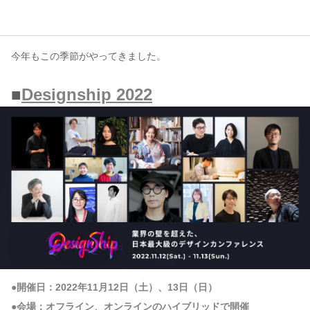
コンテンツ
今年もこの季節がやってきました。
このサイトについて
運営会社
■
Designship 2022
お問い合わせ
●開催日：2022年11月12日（土）、13日（日）
●会場：オフライン、オンラインのハイブリッドで開催