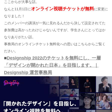
ここからが大事な話。
オンライン視聴チケットが無料
なんと11月1日に
に変更に
なりました！
このメンバーの講演が一気に見れるんだから決して設定されてた
参加費は高かったわけじゃないんですが、学生さんにとってはか
なりありがたい話。
事務局のオンラインチケット無料化への思いはこちらからご覧く
ださい。
■
Designship 2022のチケットを無料にし、一層
「デザインが開かれた日本」を目指します。｜
Designship 運営事務局