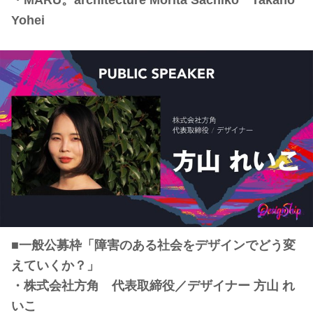
・MARU。architecture Morita Sachiko Takano
Yohei
■一般公募枠「障害のある社会をデザインでどう変
えていくか？」
・株式会社方角 代表取締役／デザイナー 方山 れ
いこ