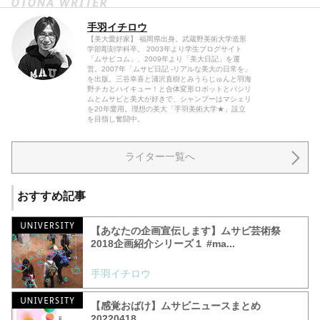
手羽イチロウ
【美大愛好家】 福岡県出身。武蔵野美術大学造形
学部彫刻学科卒。 2003年より学生ブログサイト
「ムサビコム」、2009年より「美大日記」を運
営。2007年「ムサビ日記 -リアルな美大の日常を」
を出版。三谷幸喜と浦沢直樹とみうらじゅんと羽海
野チカとハイキュー！と合体変形ロボットとパシリ
ムとムサビと美大が好きで、シャンプーはマシェリ
を20年愛用。理想の美大「手羽美術大学★」設立
を目指し奮闘中。
ライター一覧へ
おすすめ記事
【あなたの企画宣伝します】ムサビ芸術祭
2018企画紹介シリーズ１ #‎ma...
手羽イチロウ
【感覚おばけ】ムサビニュースまとめ
20220418