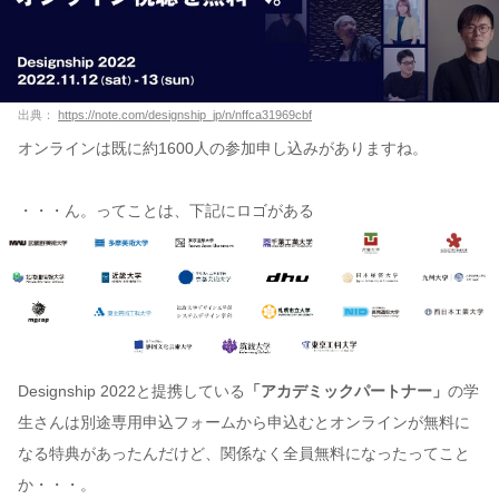
出典：
https://note.com/designship_jp/n/nffca31969cbf
オンラインは既に約1600人の参加申し込みがありますね。
・・・ん。ってことは、下記にロゴがある
Designship 2022と提携している
「アカデミックパートナー」
の学
生さんは別途専用申込フォームから申込むとオンラインが無料に
なる特典があったんだけど、関係なく全員無料になったってこと
か・・・。