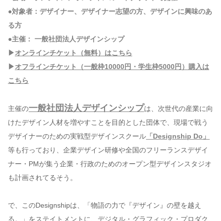
●対象者：デザイナー、デザイナー志望の方、デザインに興味のあ
る方
●主催： 一般社団法人デザインシップ
▶
オンラインチケット（無料）はこちら
▶
オフラインチケット（一般枠10000円・学生枠5000円）購入は
こちら
一般社団法人デザインシップ
主催の
は、次世代の産業に向
けたデザイン人材を増やすことを目的とした団体で、現場で戦う
デザイナーのための実戦型デザインスクール
「Designship Do」
等も行っており、企業デザイン研修や全国のフリーランスデザイ
ナー・PMが集う企業・行政のためのオープン型デザインスタジオ
も計画されてるそう。
で、このDesignshipは、「物語の力で『デザイン』の壁を越え
る。」をステイトメントに、デジタル・グラフィック・プロダク