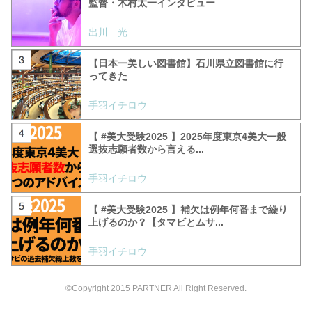
監督・木村太一インタビュー
出川 光
【日本一美しい図書館】石川県立図書館に行
ってきた
手羽イチロウ
【 #美大受験2025 】2025年度東京4美大一般
選抜志願者数から言える...
手羽イチロウ
【 #美大受験2025 】補欠は例年何番まで繰り
上げるのか？【タマビとムサ...
手羽イチロウ
©Copyright 2015 PARTNER All Right Reserved.