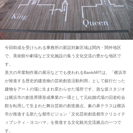
今回助成を受けられる事務所の新設対象区域は関内・関外地区
で、美術館や劇場など文化施設の集う文化交流の豊かな地区で
す。
美大の卒業制作展の展示などでも使われるBankARTは、「横浜市
が推進する歴史的建造物の芸術創造活動利用」として銀行だった
建物をアートの場に生まれ変わらせた場所です。急な坂スタジオ
は横浜市の創造界隈形成事業の一環として元結婚式場の旧老松会
館を転用して生まれた舞台芸術の創造拠点、象の鼻テラスは横浜
市が推進する新たな都市ビジョン「文化芸術創造都市クリエイテ
ィブシティ・ヨコハマ」を推進する文化観光交流拠点の一つで
す。