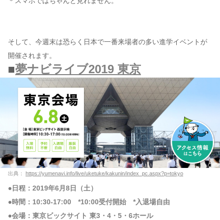
＊スマホではちゃんと見れません。
そして、今週末は恐らく日本で一番来場者の多い進学イベントが
開催されます。
■
夢ナビライブ2019 東京
出典：
https://yumenavi.info/live/uketuke/kakunin/index_pc.aspx?p=tokyo
●日程：2019年6月8日（土）
●時間：10:30-17:00 *10:00受付開始 *入退場自由
●会場：東京ビックサイト 東3・4・5・6ホール