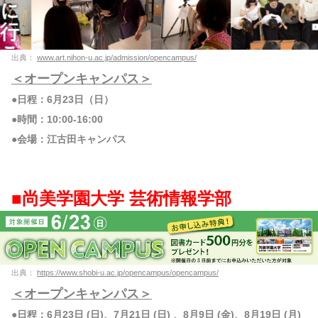
出典：
www.art.nihon-u.ac.jp/admission/opencampus/
＜オープンキャンパス＞
●日程：6月23日（日）
●時間：10:00-16:00
●会場：江古田キャンパス
■尚美学園大学 芸術情報学部
出典：
https://www.shobi-u.ac.jp/opencampus/opencampus/
＜オープンキャンパス＞
●日程：6月23日 (日)、7月21日 (日) 、8月9日 (金)、8月19日 (月)