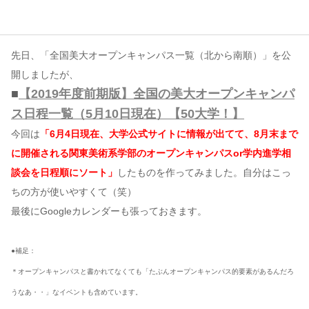
コンテンツ
先日、「全国美大オープンキャンパス一覧（北から南順）」を公
このサイトについて
開しましたが、
運営会社
■
【2019年度前期版】全国の美大オープンキャンパ
お問い合わせ
ス日程一覧（5月10日現在）【50大学！】
今回は
「6月4日現在、大学公式サイトに情報が出てて、8月末まで
に開催される関東美術系学部のオープンキャンパスor学内進学相
談会を日程順にソート」
したものを作ってみました。自分はこっ
ちの方が使いやすくて（笑）
最後にGoogleカレンダーも張っておきます。
●補足：
＊オープンキャンパスと書かれてなくても「たぶんオープンキャンパス的要素があるんだろ
うなあ・・」なイベントも含めています。