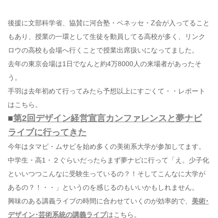
後援に文部科学省、協賛に河合塾・ベネッセ・Z会が入ってること
もあり、授業の一環として生徒を動員してる高校が多く、リンク
ロウの高校も会場へ行くことで授業出席扱いになってました。
去年の東京会場は1日でなんと約4万8000人の来場者があったそ
う。
手羽は去年初めて行ってみたら予想以上にすごくて・・レポート
はこちら。
■
第2回デザイン経営宣言カンファレンスと夢ナビ
ライブに行ってきた
今年はタマビ・ムサビを始め多くの美術系大学が参加してます。
中学生・高1・２ぐらいだったらまず夢ナビに行って「え。少子化
といいつつこんなに受験生っているの？！そしてこんなに大学が
あるの？！・・」というのを感じるのもいいかもしれません。
興味のある講義ライブの時間に合わせていくのが効率的で、
美術･
デザイン･芸術系統の講義ライブ
はこちら。