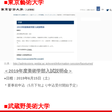
■東京藝術大学
出典：
http://admissions.geidai.ac.jp/event/information-session/fasetumei/
＜2019年度美術学部入試説明会＞
●日程：2019年6月15日（土）
＊要事前申込（5月下旬より申込受付開始予定）
■武蔵野美術大学