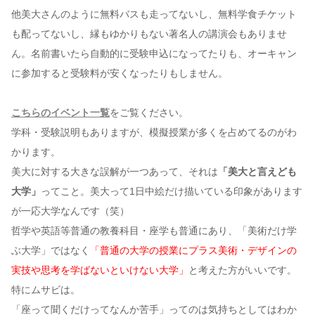
他美大さんのように無料バスも走ってないし、無料学食チケット
も配ってないし、縁もゆかりもない著名人の講演会もありませ
ん。名前書いたら自動的に受験申込になってたりも、オーキャン
に参加すると受験料が安くなったりもしません。
こちらのイベント一覧
をご覧ください。
学科・受験説明もありますが、模擬授業が多くを占めてるのがわ
かります。
美大に対する大きな誤解が一つあって、それは
「美大と言えども
大学」
ってこと。美大って1日中絵だけ描いている印象があります
が一応大学なんです（笑）
哲学や英語等普通の教養科目・座学も普通にあり、「美術だけ学
ぶ大学」ではなく
「普通の大学の授業にプラス美術・デザインの
実技や思考を学ばないといけない大学」
と考えた方がいいです。
特にムサビは。
「座って聞くだけってなんか苦手」ってのは気持ちとしてはわか