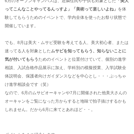
6月のオープンキャンパスは、近隣住民や子供も対象とした
「美大
ってこんなことやってるんっすよ」「美術って楽しいよね」
を体
験してもらうためのイベントで、学内全体を使ったお祭り状態で
開催しています。
でも、8月は美大・ムサビ受験を考えてる人、美大初心者、または
迷ってる人を対象とした
ムサビを知ってもらう、知らないことに
気が付いてもらう
ためのイベントと位置付けていて、個別の進学
相談、入試合格作品展示に加え、学科別の模擬授業、入学試験全
体説明会、保護者向けガイダンスなどを中心とし・・・ぶっちゃ
け進学相談会です（笑）
なので、6月のムサビオーキャンや7月に開催された他美大さんの
オーキャンをご覧になった方からすると地味で拍子抜けするかも
しれません。だから6月に来てとあれほど・・。