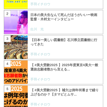
手羽イチロウ
日本の美大生なんて死んだほうがいいー映画
監督・木村太一インタビュー
出川 光
【日本一美しい図書館】石川県立図書館に行
ってきた
手羽イチロウ
【 #美大受験2025 】2025年度東京4美大一般
選抜志願者数から言える...
手羽イチロウ
【 #美大受験2025 】補欠は例年何番まで繰り
上げるのか？【タマビとムサ...
手羽イチロウ