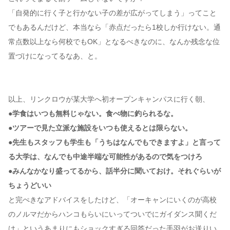
「自発的に行く子と行かない子の差が広がってしまう」ってこと
でもあるんだけど、本当なら「赤点だったら1校しか行けない。通
常点数以上なら何校でもOK」となるべきなのに、なんか残念な位
置づけになってるなあ、と。
以上、リンクロウが某大学へ初オープンキャンパスに行く朝、
●学食はいつも無料じゃない。食べ物に釣られるな。
●ツアーで見た立派な施設をいつも使えるとは限らない。
●先生もスタッフも学生も「うちはなんでもできますよ」と言って
る大学は、なんでも中途半端な可能性があるので気をつけろ
●みんなかなり盛ってるから、話半分に聞いておけ。それぐらいが
ちょうどいい
と完ぺきなアドバイスをしたけど、「オーキャンにいくのが高校
のノルマだからハンコもらいにいってついでにガイダンス聞くだ
け」というあまりにもショックすぎる回答だった手羽がお送りい