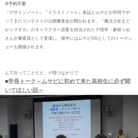
※予約不要
『デザインノート』『イラストノート』各誌とムサビが共同でや
ってきたコンテストの公開審査会が開かれます。『魔法少女まど
か☆マギカ』のキャラクター原案を担当されたデ情卒・蒼樹うめ
さんが審査員として登場し、後半にはムサビOGとしてのトークシ
ョーも開催されます。
んで次ってことだと、デ情つながりで
■
学長トーク～ムサビに初めて来た高校生に必ず聞
いてほしい話～