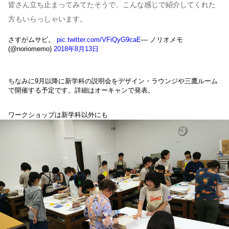
皆さん立ち止まってみてたそうで、こんな感じで紹介してくれた
方もいらっしゃいます。
さすがムサビ。
pic.twitter.com/VFiQyG9caE
— ノリオメモ
(@noriomemo)
2018年8月13日
ちなみに9月以降に新学科の説明会をデザイン・ラウンジや三鷹ルーム
で開催する予定です。詳細はオーキャンで発表。
ワークショップは新学科以外にも