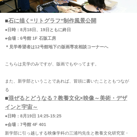
■
石に描く“リトグラフ”制作風景公開
●日時：8月18日、19日ともに終日
●会場：6号館 1F 石版工房
＊見学希望者は12号館地下の版画専攻相談コーナーへ
こちらは見学のみですが、版画でもやってます。
また、新学部ということであれば、冒頭に書いたことともつなが
る
■
混ぜるとどうなる？教養文化×映像～美術・デザ
インと宇宙～
●日時：8月19日 14:25-15:25
●会場：7号館 4F 401
新学部に引っ越しする映像学科の三浦均先生と教養文化研究室・