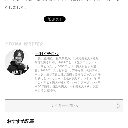
たしました。
手羽イチロウ
【美大愛好家】 福岡県出身。武蔵野美術大学造形
学部彫刻学科卒。 2003年より学生ブログサイト
「ムサビコム」、2009年より「美大日記」を運
営。2007年「ムサビ日記 -リアルな美大の日常を」
を出版。三谷幸喜と浦沢直樹とみうらじゅんと羽海
野チカとハイキュー！と合体変形ロボットとパシリ
ムとムサビと美大が好きで、シャンプーはマシェリ
を20年愛用。理想の美大「手羽美術大学★」設立
を目指し奮闘中。
ライター一覧へ
おすすめ記事