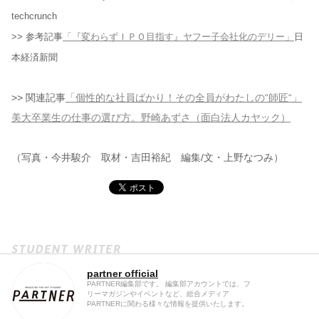
techcrunch
>> 参考記事
「『変わらずＩＰＯ目指す』ヤフー子会社化のデリー」
日
本経済新聞
>> 関連記事
「個性的な社員ばかり！その全員がわたしの“師匠“」
美大卒業生の仕事の選び方。野崎あずさ（面白法人カヤック）
（写真・今井駿介 取材・吉田裕紀 編集/文・上野なつみ）
partner official
PARTNER編集部です。 編集部アカウントでは、フ
リーマガジンやイベントなど、総合メディア
PARTNERに関わる様々な情報を提供いたします。