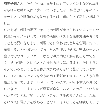
海老子川さん
：そうですね、在学中にもアシスタントなどの経験
から様々な動画制作に携わっていましたが、料理というものにフ
ォーカスした映像作品を制作するのは、僕にとって新しい経験で
した。
たとえば、料理の動画では、その料理が食べられているシーンや
状況からイメージして、料理の表情やベストな撮影方法を考える
ことも必要になります。料理ごとに合わせた色味を念頭において
編集することや照明の当て方、その料理の見せ場、完成シーンの
盛り付けやコーディネートなどは汎用的な正解があるものでな
く、その料理ごとにベストな撮影方法は異なります。それを常に
考えているということ自体が大きなやりがいに繋がっています
し、ひとつのジャンルを突き詰めて撮影ができることは大きな経
験だと感じています。Find Job!でdelyのアルバイト求人を見つけ
たときは、ここまでレシピ動画が自分にハマるとは思っていなか
ったですけどね（笑）。だからこそ、学生の皆さんには「これ」
という風に選択肢を狭めることなく、様々なことを経験して、そ