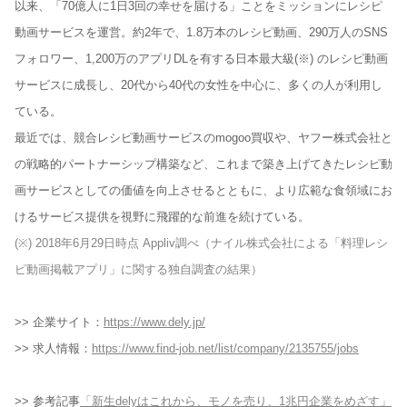
以来、「70億人に1日3回の幸せを届ける」ことをミッションにレシピ
動画サービスを運営。約2年で、1.8万本のレシピ動画、290万人のSNS
フォロワー、1,200万のアプリDLを有する日本最大級(※) のレシピ動画
サービスに成長し、20代から40代の女性を中心に、多くの人が利用し
ている。
最近では、競合レシピ動画サービスのmogoo買収や、ヤフー株式会社と
の戦略的パートナーシップ構築など、これまで築き上げてきたレシピ動
画サービスとしての価値を向上させるとともに、より広範な食領域にお
けるサービス提供を視野に飛躍的な前進を続けている。
(※) 2018年6月29日時点 Appliv調べ（ナイル株式会社による「料理レシ
ピ動画掲載アプリ」に関する独自調査の結果）
>> 企業サイト：
https://www.dely.jp/
>> 求人情報：
https://www.find-job.net/list/company/2135755/jobs
>> 参考記事
「新生delyはこれから、モノを売り、1兆円企業をめざす」