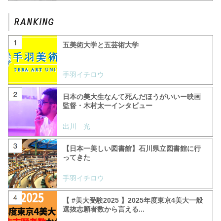
五美術大学と五芸術大学
手羽イチロウ
日本の美大生なんて死んだほうがいいー映画
監督・木村太一インタビュー
出川 光
【日本一美しい図書館】石川県立図書館に行
ってきた
手羽イチロウ
【 #美大受験2025 】2025年度東京4美大一般
選抜志願者数から言える...