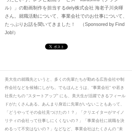
ル）」の動画制作を担当するdely株式会社 海老子川央暉
コンテンツ
さん。就職活動について、事業会社でのお仕事について、
たっぷりお話を聞いてきました！ （Sponsored by Find
このサイトについて
Job!）
運営会社
お問い合わせ
美大生の就職先というと、多くの先輩たちが勤める広告会社や制
作会社などを候補にしがち。でもほんとうは、“事業会社” や若き
社長たちの “スタートアップ” にも、美大生が活躍できるフィール
ドがたくさんある。あんまり身近に先輩がいないこともあって、
「どうやってその会社見つけたの！？」「クリエイターがマイノ
リティの会社って仕事しにくくないの？」「事業会社に就職を決
めるって不安はないの？」などなど、事業会社はたくさんの “未