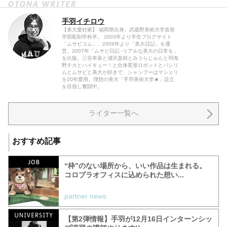
手羽イチロウ
【美大愛好家】 福岡県出身。武蔵野美術大学造形
学部彫刻学科卒。 2003年より学生ブログサイト
「ムサビコム」、2009年より「美大日記」を運
営。2007年「ムサビ日記 -リアルな美大の日常を」
を出版。三谷幸喜と浦沢直樹とみうらじゅんと羽海
野チカとハイキュー！と合体変形ロボットとパシリ
ムとムサビと美大が好きで、シャンプーはマシェリ
を20年愛用。理想の美大「手羽美術大学★」設立
を目指し奮闘中。
ライター一覧へ
おすすめ記事
“枠”のない場所から、いい作品は生まれる。
コロプラオフィスに込められた想い...
partner news
【第2弾情報】手羽が12月16日インターンシッ