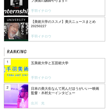
プ演習の講師やります!!
手羽イチロウ
【美術大学のススメ】美大ニュースまとめ
20250227
手羽イチロウ
五美術大学と五芸術大学
手羽イチロウ
日本の美大生なんて死んだほうがいいー映画
監督・木村太一インタビュー
出川 光