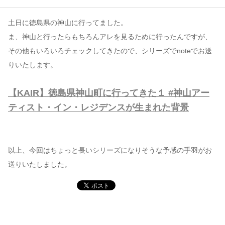
土日に徳島県の神山に行ってました。
コンテンツ
ま、神山と行ったらもちろんアレを見るために行ったんですが、
このサイトについて
その他もいろいろチェックしてきたので、シリーズでnoteでお送
運営会社
りいたします。
お問い合わせ
【KAIR】徳島県神山町に行ってきた１ #神山アー
ティスト・イン・レジデンスが生まれた背景
以上、今回はちょっと長いシリーズになりそうな予感の手羽がお
送りいたしました。