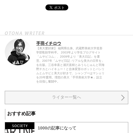
手羽イチロウ
【美大愛好家】 福岡県出身。武蔵野美術大学造形
学部彫刻学科卒。 2003年より学生ブログサイト
「ムサビコム」、2009年より「美大日記」を運
営。2007年「ムサビ日記 -リアルな美大の日常を」
を出版。三谷幸喜と浦沢直樹とみうらじゅんと羽海
野チカとハイキュー！と合体変形ロボットとパシリ
ムとムサビと美大が好きで、シャンプーはマシェリ
を20年愛用。理想の美大「手羽美術大学★」設立
を目指し奮闘中。
ライター一覧へ
おすすめ記事
1000の記事になって