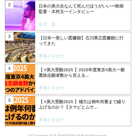
日本の美大生なんて死んだほうがいいー映画
監督・木村太一インタビュー
出川 光
【日本一美しい図書館】石川県立図書館に行
ってきた
手羽イチロウ
【 #美大受験2025 】2025年度東京4美大一般
選抜志願者数から言える...
手羽イチロウ
【 #美大受験2025 】補欠は例年何番まで繰り
上げるのか？【タマビとムサ...
手羽イチロウ
©Copyright 2015 PARTNER All Right Reserved.