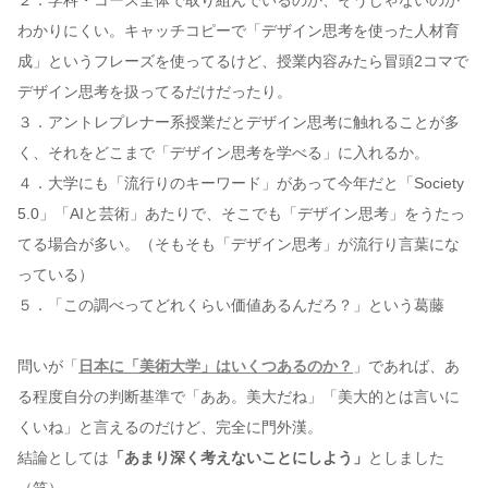
２．学科・コース全体で取り組んでいるのか、そうじゃないのか
わかりにくい。キャッチコピーで「デザイン思考を使った人材育
成」というフレーズを使ってるけど、授業内容みたら冒頭2コマで
デザイン思考を扱ってるだけだったり。
３．アントレプレナー系授業だとデザイン思考に触れることが多
く、それをどこまで「デザイン思考を学べる」に入れるか。
４．大学にも「流行りのキーワード」があって今年だと「Society
5.0」「AIと芸術」あたりで、そこでも「デザイン思考」をうたっ
てる場合が多い。（そもそも「デザイン思考」が流行り言葉にな
っている）
５．「この調べってどれくらい価値あるんだろ？」という葛藤
問いが「
日本に「美術大学」はいくつあるのか？
」であれば、あ
る程度自分の判断基準で「ああ。美大だね」「美大的とは言いに
くいね」と言えるのだけど、完全に門外漢。
結論としては
「あまり深く考えないことにしよう」
としました