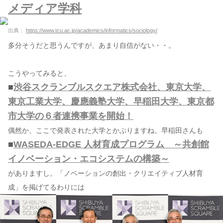
メディア学科
出典：
https://www.tcu.ac.jp/academics/informatics/sociology/
多分そうだと思うんですが、あまり自信がない・・。
こうやってみると、
■
渋谷スクランブルスクエア株式会社、東京大学、
東京工業大学、慶應義塾大学、早稲田大学、東京都
市大学の６者連携事業を開始！
偶然か、ここで発表された大学とかぶりますね。早稲田さんも
■
WASEDA-EDGE 人材育成プログラム ～共創館
イノベーション・エコシステムの構築～
がありますし。「ノベーションの創出・クリエイティブ人材育
成」を掲げてるわりには