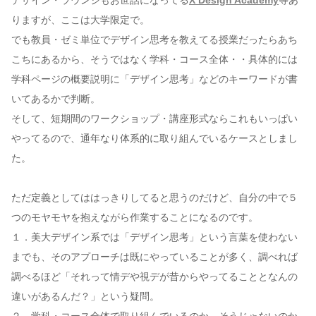
デザイン・ラウンジもお世話になってる
X Design Academy
等あ
りますが、ここは大学限定で。
でも教員・ゼミ単位でデザイン思考を教えてる授業だったらあち
こちにあるから、そうではなく学科・コース全体・・具体的には
学科ページの概要説明に「デザイン思考」などのキーワードが書
いてあるかで判断。
そして、短期間のワークショップ・講座形式ならこれもいっぱい
やってるので、通年なり体系的に取り組んでいるケースとしまし
た。
ただ定義としてははっきりしてると思うのだけど、自分の中で５
つのモヤモヤを抱えながら作業することになるのです。
１．美大デザイン系では「デザイン思考」という言葉を使わない
までも、そのアプローチは既にやっていることが多く、調べれば
調べるほど「それって情デや視デが昔からやってることとなんの
違いがあるんだ？」という疑問。