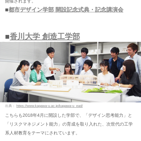
開催されます。
■
都市デザイン学部 開設記念式典・記念講演会
■
香川大学 創造工学部
出典：
https://www.kagawa-u.ac.jp/kagawa-u_ead/
こちらも2018年4月に開設した学部で、「デザイン思考能力」と
「リスクマネジメント能力」の育成を取り入れた、次世代の工学
系人材教育をテーマにされています。