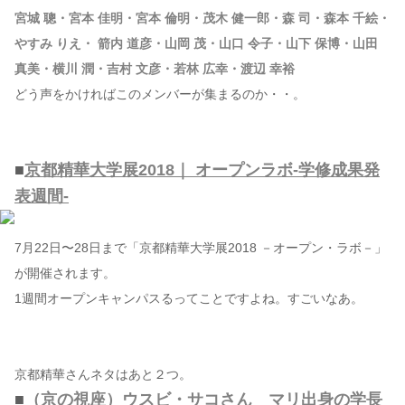
宮城 聰・宮本 佳明・宮本 倫明・茂木 健一郎・森 司・森本 千絵・
やすみ りえ・ 箭内 道彦・山岡 茂・山口 令子・山下 保博・山田
真美・横川 潤・吉村 文彦・若林 広幸・渡辺 幸裕
どう声をかければこのメンバーが集まるのか・・。
■
京都精華大学展2018｜ オープンラボ-学修成果発
表週間-
7月22日〜28日まで「京都精華大学展2018 －オープン・ラボ－」
が開催されます。
1週間オープンキャンパスるってことですよね。すごいなあ。
京都精華さんネタはあと２つ。
■
（京の視座）ウスビ・サコさん マリ出身の学長