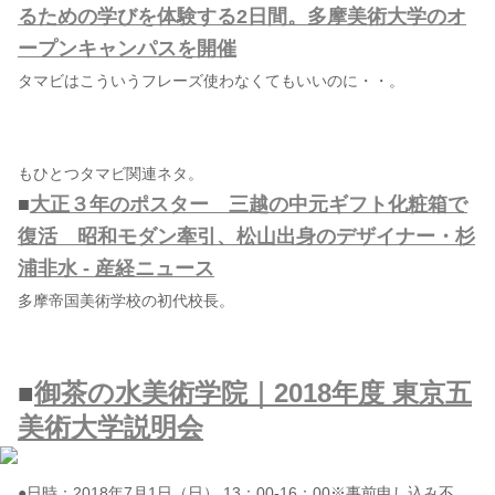
るための学びを体験する2日間。多摩美術大学のオ
ープンキャンパスを開催
タマビはこういうフレーズ使わなくてもいいのに・・。
もひとつタマビ関連ネタ。
■
大正３年のポスター 三越の中元ギフト化粧箱で
復活 昭和モダン牽引、松山出身のデザイナー・杉
浦非水 - 産経ニュース
多摩帝国美術学校の初代校長。
■
御茶の水美術学院｜2018年度 東京五
美術大学説明会
●日時：2018年7月1日（日） 13：00-16：00※事前申し込み不