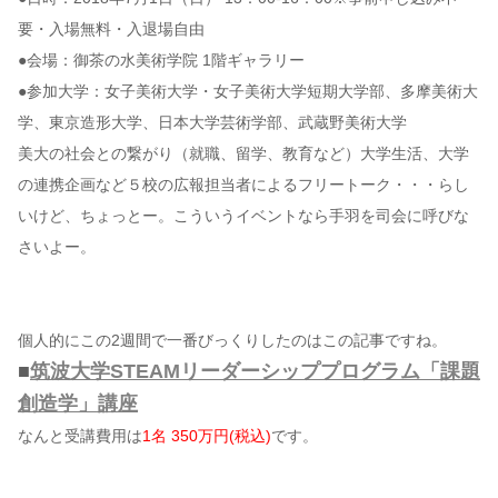
要・入場無料・入退場自由
●会場：御茶の水美術学院 1階ギャラリー
●参加大学：女子美術大学・女子美術大学短期大学部、多摩美術大
学、東京造形大学、日本大学芸術学部、武蔵野美術大学
美大の社会との繋がり（就職、留学、教育など）大学生活、大学
の連携企画など５校の広報担当者によるフリートーク・・・らし
いけど、ちょっとー。こういうイベントなら手羽を司会に呼びな
さいよー。
個人的にこの2週間で一番びっくりしたのはこの記事ですね。
■
筑波大学STEAMリーダーシッププログラム「課題
創造学」講座
なんと受講費用は
1名 350万円(税込)
です。