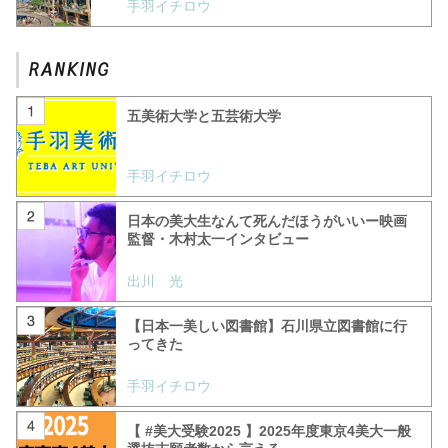
手羽イチロウ
五美術大学と五芸術大学
手羽イチロウ
日本の美大生なんて死んだほうがいいー映画
監督・木村太一インタビュー
出川 光
【日本一美しい図書館】石川県立図書館に行
ってきた
手羽イチロウ
【 #美大受験2025 】2025年度東京4美大一般