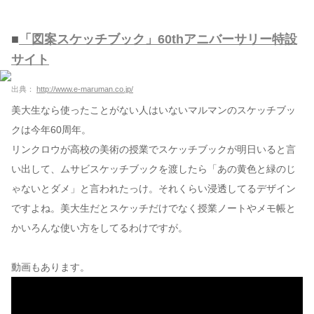
■
「図案スケッチブック」60thアニバーサリー特設
サイト
出典：
http://www.e-maruman.co.jp/
美大生なら使ったことがない人はいないマルマンのスケッチブッ
クは今年60周年。
リンクロウが高校の美術の授業でスケッチブックが明日いると言
い出して、ムサビスケッチブックを渡したら「あの黄色と緑のじ
ゃないとダメ」と言われたっけ。それくらい浸透してるデザイン
ですよね。美大生だとスケッチだけでなく授業ノートやメモ帳と
かいろんな使い方をしてるわけですが。
動画もあります。