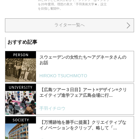
を20年愛用。理想の美大「手羽美術大学★」設立
を目指し奮闘中。
ライター一覧へ
おすすめ記事
スウェーデンの女性たち〜アグネータさんの
お話
HIROKO TSUCHIMOTO
【広島ツアー３日目】アート×デザイン×クリ
エイティブ進学フェア広島会場に行...
手羽イチロウ
【万博跡地を勝手に提案】クリエイティブな
イノベーションをクリップ、略して「...