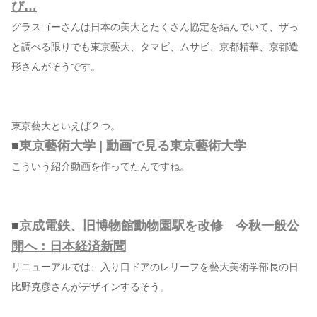
び…
グラスゴーさんは日本の美大とたくさん協定を結んでいて、ザっ
と調べる限りでも東京藝大、タマビ、ムサビ、京都精華、京都造
形さんがそうです。
東京藝大といえば２つ。
■
東京藝術大学 | 動画で見る東京藝術大学
こういう紹介動画を作ってたんですね。
■
京成電鉄、旧博物館動物園駅を改修 今秋一般公
開へ：日本経済新聞
リニューアルでは、入り口ドアのレリーフを藝大美術学部長の日
比野克彦さんがデザインするそう。