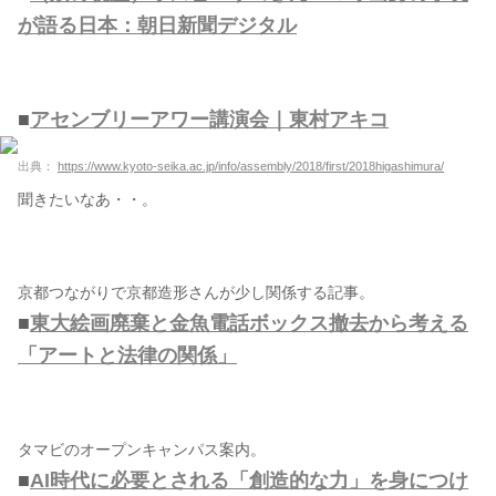
が語る日本：朝日新聞デジタル
■
アセンブリーアワー講演会｜東村アキコ
出典：
https://www.kyoto-seika.ac.jp/info/assembly/2018/first/2018higashimura/
聞きたいなあ・・。
京都つながりで京都造形さんが少し関係する記事。
■
東大絵画廃棄と金魚電話ボックス撤去から考える
「アートと法律の関係」
タマビのオープンキャンパス案内。
■
AI時代に必要とされる「創造的な力」を身につけ