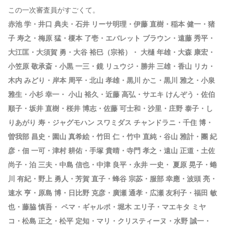
この一次審査員がすごくて。
赤池 学・井口 典夫・石井 リーサ明理・伊藤 直樹・稲本 健一・猪
子 寿之・梅原 猛・榎本 了壱・エバレット ブラウン・遠藤 秀平・
大江匡・大須賀 勇・大谷 裕巳（宗裕）・ 大樋 年雄・大森 康宏・
小笠原 敬承斎・小黒 一三・鏡 リュウジ・勝井 三雄・香山 リカ・
木内 みどり・岸本 周平・北山 孝雄・黒川 かこ・黒川 雅之・小泉
雅生・小杉 幸一・ 小山 裕久・近藤 高弘・サエキ けんぞう・佐伯
順子・坂井 直樹・桜井 博志・佐藤 可士和・沙里・庄野 泰子・し
りあがり 寿・ジャグモハン スワミダス チャンドラニ・千住 博・
曽我部 昌史・園山 真希絵・竹田 仁・竹中 直純・谷山 雅計・團 紀
彦・佃 一可・津村 耕佑・手塚 貴晴・寺門 孝之・遠山 正道・土佐
尚子・泊 三夫・中島 信也・中津 良平・永井 一史・ 夏原 晃子・蜷
川 有紀・野上 勇人・芳賀 直子・蜂谷 宗苾・服部 幸應・波頭 亮・
速水 亨・原島 博・日比野 克彦・廣瀬 通孝・広瀬 友利子・福田 敏
也・藤脇 慎吾・ ペマ・ギャルポ・堀木 エリ子・マエキタ ミヤ
コ・松島 正之・松平 定知・マリ・クリスティーヌ・水野 誠一・