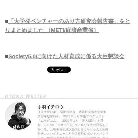
■
「大学発ベンチャーのあり方研究会報告書」をと
りまとめました （METI/経済産業省）
■
Society5.0に向けた人材育成に係る大臣懇談会
手羽イチロウ
【美大愛好家】 福岡県出身。武蔵野美術大学造形
学部彫刻学科卒。 2003年より学生ブログサイト
「ムサビコム」、2009年より「美大日記」を運
営。2007年「ムサビ日記 -リアルな美大の日常を」
を出版。三谷幸喜と浦沢直樹とみうらじゅんと羽海
野チカとハイキュー！と合体変形ロボットとパシリ
ムとムサビと美大が好きで、シャンプーはマシェリ