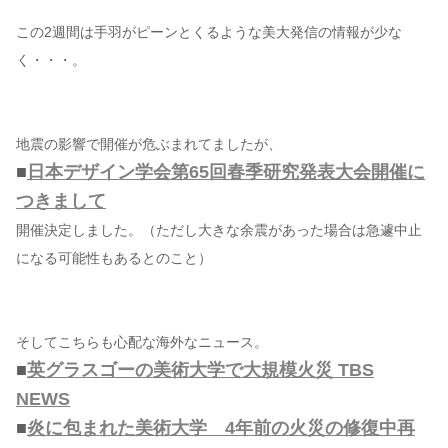
この2週間は手羽がピーンとくるような美大発信の情報が少な
コンテンツ
く・・・。
このサイトについて
運営会社
地震の影響で開催が危ぶまれてましたが、
お問い合わせ
■
日本デザイン学会第65回春季研究発表大会開催に
つきまして
開催決定しました。（ただし大きな余震があった場合は急遽中止
になる可能性もあるとのこと）
そしてこちらも心配な海外なニュース。
■
英グラスゴーの美術大学で大規模火災 TBS
NEWS
■
炎に包まれた美術大学 4年前の火災の修復中再