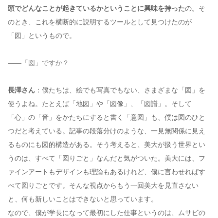
頭でどんなことが起きているかということに興味を持った
の。そ
のとき、これを横断的に説明するツールとして見つけたのが
「図」というもので。
——「図」ですか？
長澤さん
：僕たちは、絵でも写真でもない、さまざまな「図」を
使うよね。たとえば「地図」や「図像」、「図譜」。そして
「心」の「音」をかたちにすると書く「意図」も、僕は図のひと
つだと考えている。記事の段落分けのような、一見無関係に見え
るものにも図的構造がある。そう考えると、美大が扱う世界とい
うのは、すべて「図りごと」なんだと気がついた。美大には、フ
ァインアートもデザインも理論もあるけれど、僕に言わせればす
べて図りごとです。そんな視点からもう一回美大を見直さない
と、何も新しいことはできないと思っています。
なので、僕が学長になって最初にした仕事というのは、ムサビの