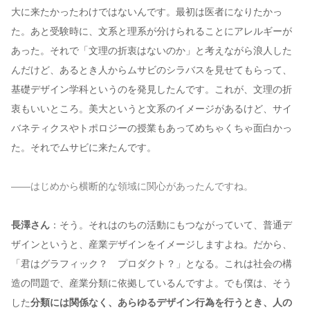
大に来たかったわけではないんです。最初は医者になりたかっ
た。あと受験時に、文系と理系が分けられることにアレルギーが
あった。それで「文理の折衷はないのか」と考えながら浪人した
んだけど、あるとき人からムサビのシラバスを見せてもらって、
基礎デザイン学科というのを発見したんです。これが、文理の折
衷もいいところ。美大というと文系のイメージがあるけど、サイ
バネティクスやトポロジーの授業もあってめちゃくちゃ面白かっ
た。それでムサビに来たんです。
——はじめから横断的な領域に関心があったんですね。
長澤さん
：そう。それはのちの活動にもつながっていて、普通デ
ザインというと、産業デザインをイメージしますよね。だから、
「君はグラフィック？ プロダクト？」となる。これは社会の構
造の問題で、産業分類に依拠しているんですよ。でも僕は、そう
した
分類には関係なく、あらゆるデザイン行為を行うとき、人の