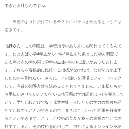
できた会社なんですね。
——当然のように受けているテストにバラつきがあるというのは
驚きです。
北條さん
：この問題は、学習指導のあり方にも関わってくるんで
す。たとえば小学4年生から中学3年生を対象とした学力調査で、
ある年と次の年の同じ学年の生徒の学力に違いがあったとしま
す。それらを客観的に比較する指標がなければ、なぜ学力が上下
したのかを測れない。さらに、その違いを現場にフィードバック
して、今後の指導方針を決めることもできません。いま私たちが
お手伝いさせていただいている埼玉県の学力調査はIRTを導入して
いて、学年比較だけでなく児童生徒一人ひとりの学力の推移を経
年で比較することができるので、まさにこういった問題を解決す
ることができます。こうした技術の普及が我々の事業のひとつの
柱です。また、その技術を応用して、自社によるオンライン英語