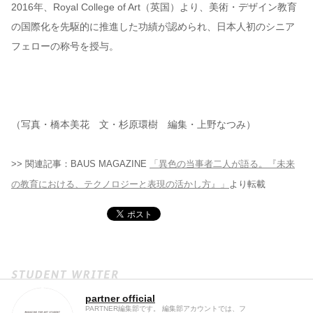
2016年、Royal College of Art（英国）より、美術・デザイン教育
の国際化を先駆的に推進した功績が認められ、日本人初のシニア
フェローの称号を授与。
（写真・橋本美花 文・杉原環樹 編集・上野なつみ）
>> 関連記事：BAUS MAGAZINE
「異色の当事者二人が語る。『未来
の教育における、テクノロジーと表現の活かし方』」
より転載
partner official
PARTNER編集部です。 編集部アカウントでは、フ