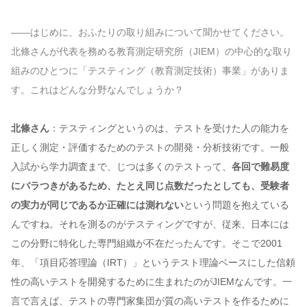
——はじめに、おふたりの取り組みについて聞かせてください。
北條さんが代表を務める教育測定研究所（JIEM）の中心的な取り
組みのひとつに「テスティング（教育測定技術）事業」がありま
す。これはどんな分野なんでしょうか？
北條さん
：テスティングというのは、テストを受けた人の能力を
正しく測定・評価するためのテストの開発・分析技術です。一般
入試から学力調査まで、じつは多くのテストって、
各回で難易度
にバラつきがあるため、たとえ同じ点数だったとしても、受験者
の実力が同じであるか正確には測れない
という問題を抱えている
んですね。それを測るのがテスティングですが、従来、日本には
この分野に特化した専門組織が不在だったんです。そこで2001
年、「項目応答理論（IRT）」というテスト理論ベースにした信頼
性の高いテストを開発するために生まれたのがJIEMなんです。一
言で言えば、テストの専門家集団が質の高いテストを作るために