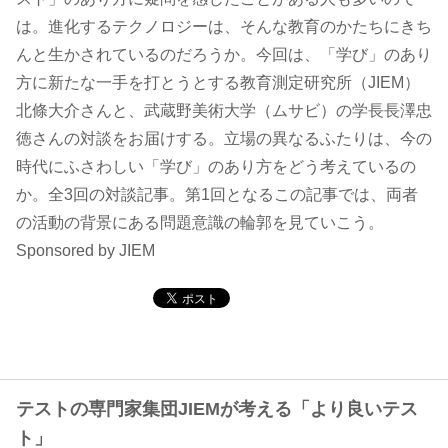
は。進化するテクノロジーは、そんな教育のかたちにきち
コンテンツ
んと生かされているのだろうか。今回は、「学び」のあり
方に新たな一手を打とうとする教育測定研究所（JIEM）
このサイトについて
北條大介さんと、武蔵野美術大学（ムサビ）の学長長澤忠
運営会社
徳さんの対談をお届けする。立場の異なるふたりは、今の
お問い合わせ
時代にふさわしい「学び」のあり方をどう考えているの
か。全3回の対談記事。第1回となるこの記事では、両者
の活動の背景にある問題意識の輪郭を見ていこう。
Sponsored by JIEM
テストの専門家集団JIEMが考える「より良いテス
ト」