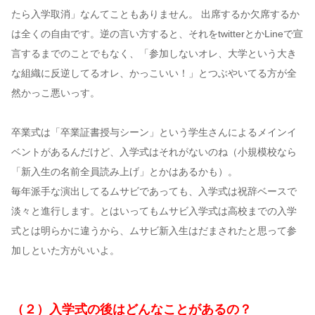
たら入学取消」なんてこともありません。 出席するか欠席するか
は全くの自由です。逆の言い方すると、それをtwitterとかLineで宣
言するまでのことでもなく、「参加しないオレ、大学という大き
な組織に反逆してるオレ、かっこいい！」とつぶやいてる方が全
然かっこ悪いっす。
卒業式は「卒業証書授与シーン」という学生さんによるメインイ
ベントがあるんだけど、入学式はそれがないのね（小規模校なら
「新入生の名前全員読み上げ」とかはあるかも）。
毎年派手な演出してるムサビであっても、入学式は祝辞ベースで
淡々と進行します。とはいってもムサビ入学式は高校までの入学
式とは明らかに違うから、ムサビ新入生はだまされたと思って参
加しといた方がいいよ。
（２）入学式の後はどんなことがあるの？