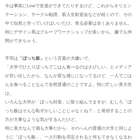
今は事前にLineで友達ができてたりするけど、これからオリエン
テーション、サークル勧誘、新入生歓迎会などが続くので、その
中で自然と作っていけばいいだけ。焦る必要は全くありません。
特にデザイン系はグループワークショップが多いから、嫌でも仲
間ができちゃう。
手羽は
「ぼっち飯」
という言葉が大嫌いで。
「大学でひとりぼっちでごはん食べるのはさびしい」とメディア
が言い出したから、なんか変な感じになってるけど、一人でごは
んを食べることなんて全然普通のことですよ。特に忙しい美大生
は。
いろんな大学が「ぼっち対策」に取り組んでますが、むしろ「ぼ
っち飯はそんな恥ずかしいことじゃなくね？」と発信することの
方が大事なような気がするんだけど。
特に美大なんて個も大事だから、そのへんの普通の大学と同じよ
うに「ぼっち飯」、一人行動を否定されると何もできなくなるわ