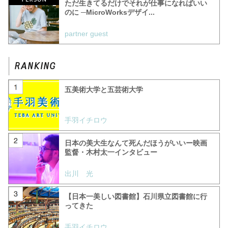
ただ生きてるだけでそれが仕事になればいい
のに ─MicroWorksデザイ...
partner guest
五美術大学と五芸術大学
手羽イチロウ
日本の美大生なんて死んだほうがいいー映画
監督・木村太一インタビュー
出川 光
【日本一美しい図書館】石川県立図書館に行
ってきた
手羽イチロウ