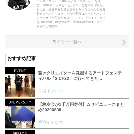
「ムサビコム」、2009年より「美大日記」を運
営。2007年「ムサビ日記 -リアルな美大の日常を」
を出版。三谷幸喜と浦沢直樹とみうらじゅんと羽海
野チカとハイキュー！と合体変形ロボットとパシリ
ムとムサビと美大が好きで、シャンプーはマシェリ
を20年愛用。理想の美大「手羽美術大学★」設立
を目指し奮闘中。
ライター一覧へ
おすすめ記事
若きクリエイターを発掘するアートフェステ
ィバル「SICF22」に行ってきた...
手羽イチロウ
【校友会が1千万円寄付】ムサビニュースまと
め20200809
手羽イチロウ