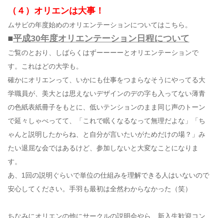
（４）オリエンは大事！
ムサビの年度始めのオリエンテーションについてはこちら。
■
平成30年度オリエンテーション日程について
ご覧のとおり、しばらくはずーーーーとオリエンテーションで
す。これはどの大学も。
確かにオリエンって、いかにも仕事をつまらなそうにやってる大
学職員が、美大とは思えないデザインのデの字も入ってない薄青
の色紙表紙冊子をもとに、低いテンションのまま同じ声のトーン
で延々しゃべってて、「これで眠くなるなって無理だよな」「ち
ゃんと説明したからね、と自分が言いたいがためだけの場？」み
たい退屈な会ではあるけど、参加しないと大変なことになりま
す。
あ、1回の説明ぐらいで単位の仕組みを理解できる人はいないので
安心してください。手羽も最初は全然わからなかった（笑）
ちなみにオリエンの他にサークルの説明会やら、新入生歓迎コン