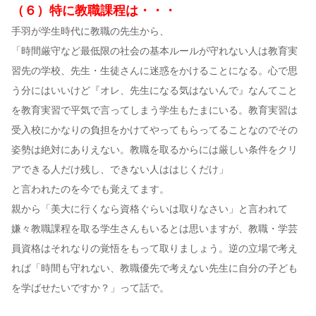
（６）特に教職課程は・・・
手羽が学生時代に教職の先生から、
「時間厳守など最低限の社会の基本ルールが守れない人は教育実
習先の学校、先生・生徒さんに迷惑をかけることになる。心で思
う分にはいいけど『オレ、先生になる気はないんで』なんてこと
を教育実習で平気で言ってしまう学生もたまにいる。教育実習は
受入校にかなりの負担をかけてやってもらってることなのでその
姿勢は絶対にありえない。教職を取るからには厳しい条件をクリ
アできる人だけ残し、できない人ははじくだけ」
と言われたのを今でも覚えてます。
親から「美大に行くなら資格ぐらいは取りなさい」と言われて
嫌々教職課程を取る学生さんもいるとは思いますが、教職・学芸
員資格はそれなりの覚悟をもって取りましょう。逆の立場で考え
れば「時間も守れない、教職優先で考えない先生に自分の子ども
を学ばせたいですか？」って話で。