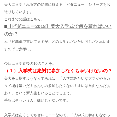
美大に入学される方の疑問に答える「ビダニュー」シリーズをお
送りしています。
コンテンツ
これまでの話はこちら。
このサイトについて
■
【ビダニュー2018】美大入学式で何を着ればいい
運営会社
のか？
お問い合わせ
ムサビ基準で書いてますが、どの大学もだいたい同じだと思いま
すのでご参考に。
今回は入学直後の10のことを。
（１）入学式は絶対に参加しなくちゃいけないの？
美大を目指すような人であれば、「入学式みたいな大学がやるカ
タイ場は嫌いだ！あんなの参加したくない！オレは自由なんだあ
あ！」という新入生もいることでしょう。
手羽はそういう人、嫌いじゃないです。
入学式はあくまでもセレモニーなので、「入学式に参加しなかっ