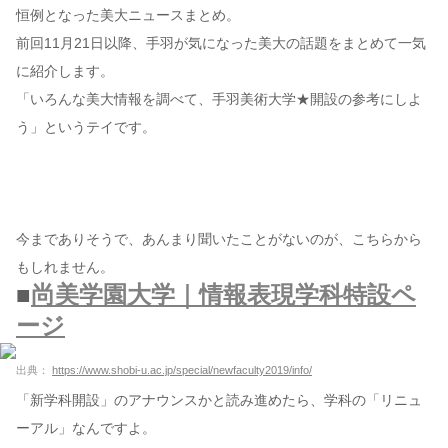
恒例となった美大ニュースまとめ。
前回11月21日以降、手羽が気になった美大の話題をまとめて一気
コンテンツ
に紹介します。
このサイトについて
「いろんな美大情報を調べて、手羽美術大学★開設の参考にしよ
運営会社
う」というテイです。
お問い合わせ
今までありそうで、あんまり聞いたことがないのが、こちらから
もしれません。
■
尚美学園大学｜情報表現学科特設ペ
ージ
出典：
https://www.shobi-u.ac.jp/special/newfaculty2019/info/
「新学科開設」のアナウンスかと読み進めたら、学科の「リニュ
ーアル」なんですよ。