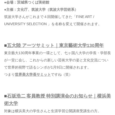
●会場：茨城県つくば美術館
●主催：文化庁、筑波大学（筑波大学芸術系）
筑波大学さんがこれまで４回開催してきた「FINE ART /
UNIVERSITY SELECTION 」を名称を変えて開催されます。
■
五大陸 アーツサミット｜東京藝術大学130周年
東京藝大130周年事業の一環として、七ヶ国八大学の学長・学部長
が一堂に会し、これからの新しい芸術大学の姿と文化交流につい
て世界的視野で語るシンポが1月9日に開催されます。
つまり
世界美大学長サミット
ですね（笑）
■
石坂浩二 客員教授 特別講演会のお知らせ｜横浜美
術大学
対象は横浜美大の学生さんと生涯学習公開講座受講生の方。