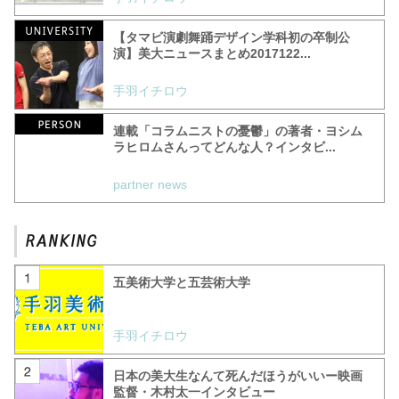
【タマビ演劇舞踊デザイン学科初の卒制公
演】美大ニュースまとめ2017122...
手羽イチロウ
連載「コラムニストの憂鬱」の著者・ヨシム
ラヒロムさんってどんな人？インタビ...
partner news
五美術大学と五芸術大学
手羽イチロウ
日本の美大生なんて死んだほうがいいー映画
監督・木村太一インタビュー