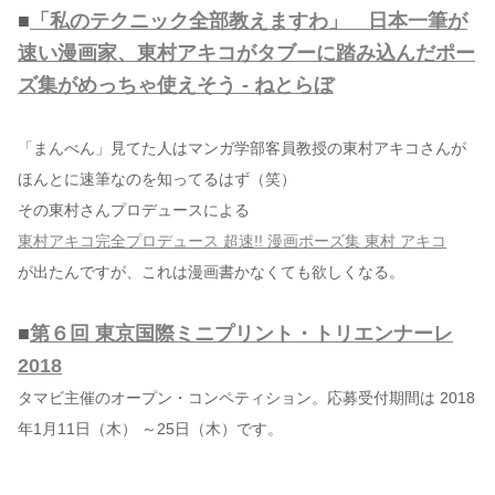
■
「私のテクニック全部教えますわ」 日本一筆が
速い漫画家、東村アキコがタブーに踏み込んだポー
ズ集がめっちゃ使えそう - ねとらぼ
「まんべん」見てた人はマンガ学部客員教授の東村アキコさんが
ほんとに速筆なのを知ってるはず（笑）
その東村さんプロデュースによる
東村アキコ完全プロデュース 超速!! 漫画ポーズ集 東村 アキコ
が出たんですが、これは漫画書かなくても欲しくなる。
■
第６回 東京国際ミニプリント・トリエンナーレ
2018
タマビ主催のオープン・コンペティション。応募受付期間は 2018
年1月11日（木） ～25日（木）です。