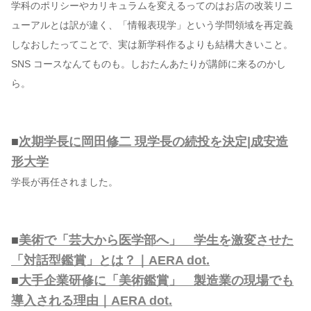
学科のポリシーやカリキュラムを変えるってのはお店の改装リニ
ューアルとは訳が違く、「情報表現学」という学問領域を再定義
しなおしたってことで、実は新学科作るよりも結構大きいこと。
SNS コースなんてものも。しおたんあたりが講師に来るのかし
ら。
■
次期学長に岡田修二 現学長の続投を決定|成安造
形大学
学長が再任されました。
■
美術で「芸大から医学部へ」 学生を激変させた
「対話型鑑賞」とは？｜AERA dot.
■
大手企業研修に「美術鑑賞」 製造業の現場でも
導入される理由｜AERA dot.