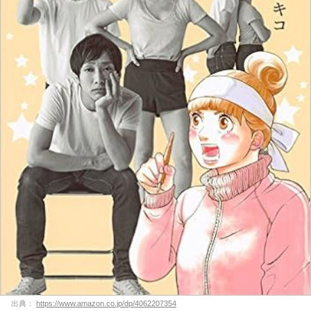
出典：
https://www.amazon.co.jp/dp/4062207354