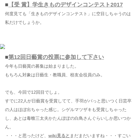
■
【受 賞】学生きものデザインコンテスト2017
何度見ても「生きものデザインコンテスト」に空目しちゃうのは
私だけでしょうか。
■
第12回日藝賞の投票に参加して下さい
今年も日藝賞の募集は始まりました。
もちろん対象は日藝生・教職員、校友会役員のみ。
でも、今回で12回目でしょ。
すでに22人が日藝賞を受賞してて、手羽がパっと思いつく日芸卒
の人はほぼ出ちゃった感じ。シゲルマツザキも受賞しちゃった
し、あとは毒蝮三太夫かたんぽぽの白鳥さんぐらいしか思いつか
ん。
・・・と思ったけど、
wiki見ると
まだまだいますね・・・すごい