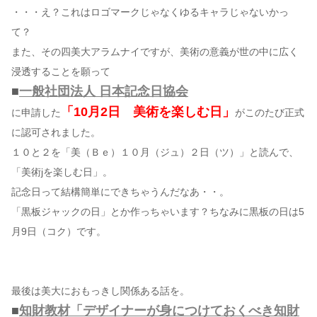
・・・え？これはロゴマークじゃなくゆるキャラじゃないかっ
て？
また、その四美大アラムナイですが、美術の意義が世の中に広く
浸透することを願って
■
一般社団法人 日本記念日協会
「10月2日 美術を楽しむ日」
に申請した
がこのたび正式
に認可されました。
１０と２を「美（Ｂｅ）１０月（ジュ）２日（ツ）」と読んで、
「美術jを楽しむ日」。
記念日って結構簡単にできちゃうんだなあ・・。
「黒板ジャックの日」とか作っちゃいます？ちなみに黒板の日は5
月9日（コク）です。
最後は美大におもっきし関係ある話を。
■
知財教材「デザイナーが身につけておくべき知財