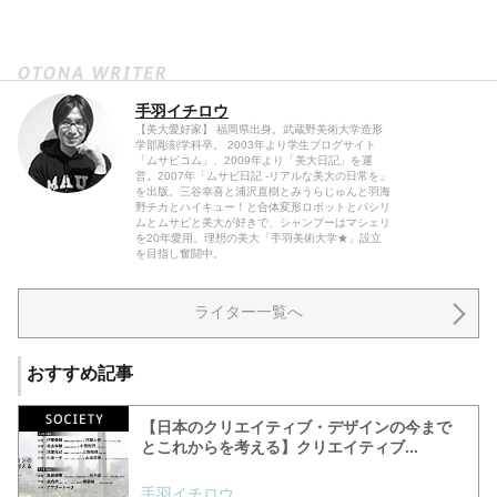
手羽イチロウ
【美大愛好家】 福岡県出身。武蔵野美術大学造形
学部彫刻学科卒。 2003年より学生ブログサイト
「ムサビコム」、2009年より「美大日記」を運
営。2007年「ムサビ日記 -リアルな美大の日常を」
を出版。三谷幸喜と浦沢直樹とみうらじゅんと羽海
野チカとハイキュー！と合体変形ロボットとパシリ
ムとムサビと美大が好きで、シャンプーはマシェリ
を20年愛用。理想の美大「手羽美術大学★」設立
を目指し奮闘中。
ライター一覧へ
おすすめ記事
【日本のクリエイティブ・デザインの今まで
とこれからを考える】クリエイティブ...
手羽イチロウ