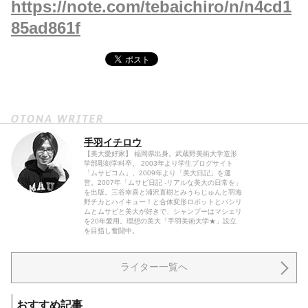
https://note.com/tebaichiro/n/n4cd1
85ad861f
手羽イチロウ
【美大愛好家】 福岡県出身。武蔵野美術大学造形
学部彫刻学科卒。 2003年より学生ブログサイト
「ムサビコム」、2009年より「美大日記」を運
営。2007年「ムサビ日記 -リアルな美大の日常を」
を出版。三谷幸喜と浦沢直樹とみうらじゅんと羽海
野チカとハイキュー！と合体変形ロボットとパシリ
ムとムサビと美大が好きで、シャンプーはマシェリ
を20年愛用。理想の美大「手羽美術大学★」設立
を目指し奮闘中。
ライター一覧へ
おすすめ記事