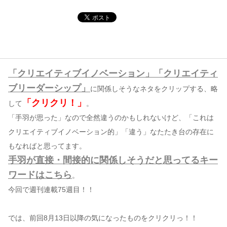
コンテンツ
このサイトについて
運営会社
「クリエイティブイノベーション」「クリエイティ
お問い合わせ
ブリーダーシップ」
に関係しそうなネタをクリップする、略
「クリクリ！」
して
。
「手羽が思った」なので全然違うのかもしれないけど、「これは
クリエイティブイノベーション的」「違う」なたたき台の存在に
もなればと思ってます。
手羽が直接・間接的に関係しそうだと思ってるキー
ワードはこちら
。
今回で週刊連載75週目！！
では、前回8月13日以降の気になったものをクリクリっ！！