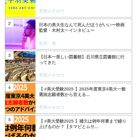
手羽イチロウ
日本の美大生なんて死んだほうがいいー映画
監督・木村太一インタビュー
出川 光
【日本一美しい図書館】石川県立図書館に行
ってきた
手羽イチロウ
【 #美大受験2025 】2025年度東京4美大一般
選抜志願者数から言える...
手羽イチロウ
【 #美大受験2025 】補欠は例年何番まで繰り
上げるのか？【タマビとムサ...