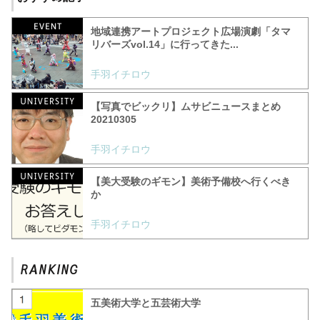
地域連携アートプロジェクト広場演劇「タマ
リバーズvol.14」に行ってきた...
手羽イチロウ
【写真でビックリ】ムサビニュースまとめ
20210305
手羽イチロウ
【美大受験のギモン】美術予備校へ行くべき
か
手羽イチロウ
五美術大学と五芸術大学