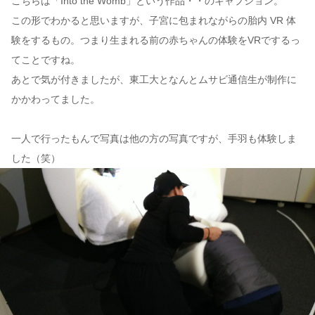
こちらは「Into the Womb」という作品・・のキャプション。
この形でわかると思いますが、子宮に包まれながらの胎内 VR 体
験をするもの。つまり生まれる前の赤ちゃんの体験をVRでするっ
てことですね。
あとで気が付きましたが、東工大となんとムサビ通信生が制作に
かかわってました。
一人で行ったもんで写真は他の方の写真ですが、手羽も体験しま
した（笑）