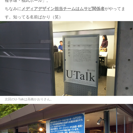
報学環・福武ホール」。
ちなみに
メディアデザイン担当チームはムサビ関係者
がやってま
す。知ってる名前ばかり（笑）
次回のU-Talkは高橋かおりさん。