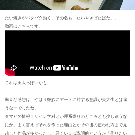
たい焼きがバタバタ動く、その名も「たいやきばたばた」。
動画はこちらです。
これは美大っぽいかも。
率直な感想は、やはり微妙にアートに対する意識が美大生とは違
うなーでしたね。
タマビの情報デザイン学科とか理系寄りのところとも少し違うな
にか。よく言えばそれを作った理由とかその後の使われ方まで見
越した作品が多かったし、悪くいえば説明的というか「作りたい