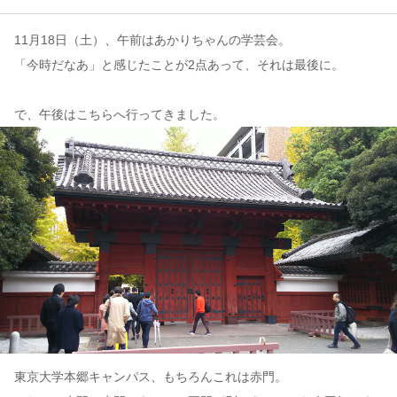
11月18日（土）、午前はあかりちゃんの学芸会。
コンテンツ
「今時だなあ」と感じたことが2点あって、それは最後に。
このサイトについて
運営会社
で、午後はこちらへ行ってきました。
お問い合わせ
東京大学本郷キャンパス、もちろんこれは赤門。