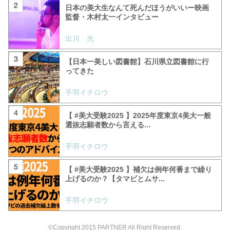
日本の美大生なんて死んだほうがいいー映画
監督・木村太一インタビュー
出川 光
【日本一美しい図書館】石川県立図書館に行
ってきた
手羽イチロウ
【 #美大受験2025 】2025年度東京4美大一般
選抜志願者数から言える...
手羽イチロウ
【 #美大受験2025 】補欠は例年何番まで繰り
上げるのか？【タマビとムサ...
手羽イチロウ
©Copyright 2015 PARTNER All Right Reserved.