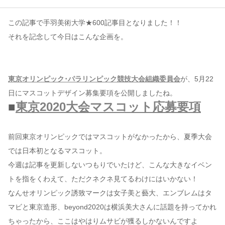
この記事で手羽美術大学★600記事目となりました！！
コンテンツ
それを記念して今日はこんな企画を。
このサイトについて
運営会社
お問い合わせ
東京オリンピック･パラリンピック競技大会組織委員会
が、5月22
日にマスコットデザイン募集要項を公開しましたね。
■
東京2020大会マスコット応募要項
前回東京オリンピックではマスコットがなかったから、夏季大会
では日本初となるマスコット。
今週は記事を更新しないつもりでいたけど、こんな大きなイベン
トを指をくわえて、ただクネクネ見てるわけにはいかない！
なんせオリンピック誘致マークは女子美と藝大、エンブレムはタ
マビと東京造形、beyond2020は横浜美大さんに話題を持ってかれ
ちゃったから、ここはやはりムサビが獲るしかないんですよ