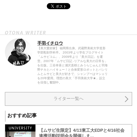
手羽イチロウ
【美大愛好家】 福岡県出身。武蔵野美術大学造形
学部彫刻学科卒。 2003年より学生ブログサイト
「ムサビコム」、2009年より「美大日記」を運
営。2007年「ムサビ日記 -リアルな美大の日常を」
を出版。三谷幸喜と浦沢直樹とみうらじゅんと羽海
野チカとハイキュー！と合体変形ロボットとパシリ
ムとムサビと美大が好きで、シャンプーはマシェリ
を20年愛用。理想の美大「手羽美術大学★」設立
を目指し奮闘中。
ライター一覧へ
おすすめ記事
【ムサビ生限定】4/13東工大EDPと4/16社会
連携活動説明会を開催しま...