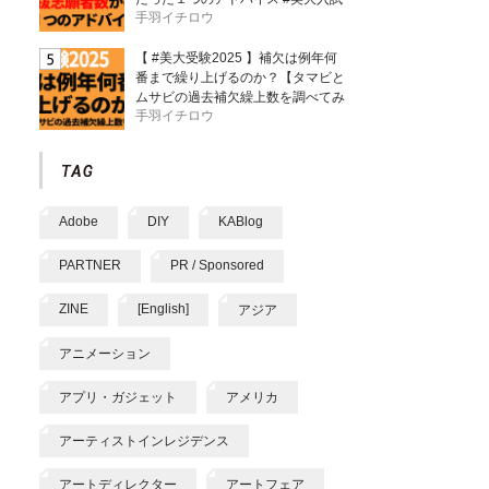
手羽イチロウ
【 #美大受験2025 】補欠は例年何
番まで繰り上げるのか？【タマビと
ムサビの過去補欠繰上数を調べてみ
手羽イチロウ
た】
Adobe
DIY
KABlog
PARTNER
PR / Sponsored
ZINE
[English]
アジア
アニメーション
アプリ・ガジェット
アメリカ
アーティストインレジデンス
アートディレクター
アートフェア