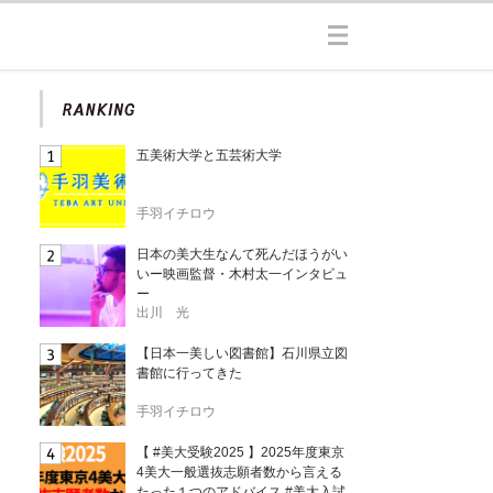
五美術大学と五芸術大学
手羽イチロウ
日本の美大生なんて死んだほうがい
いー映画監督・木村太一インタビュ
ー
出川 光
【日本一美しい図書館】石川県立図
書館に行ってきた
手羽イチロウ
【 #美大受験2025 】2025年度東京
4美大一般選抜志願者数から言える
たった１つのアドバイス #美大入試