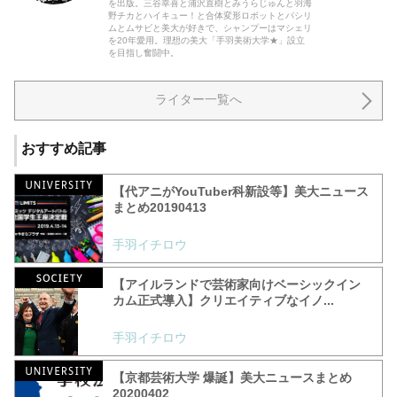
を出版。三谷幸喜と浦沢直樹とみうらじゅんと羽海
野チカとハイキュー！と合体変形ロボットとパシリ
ムとムサビと美大が好きで、シャンプーはマシェリ
を20年愛用。理想の美大「手羽美術大学★」設立
を目指し奮闘中。
ライター一覧へ
おすすめ記事
【代アニがYouTuber科新設等】美大ニュース
まとめ20190413
手羽イチロウ
【アイルランドで芸術家向けベーシックイン
カム正式導入】クリエイティブなイノ...
手羽イチロウ
【京都芸術大学 爆誕】美大ニュースまとめ
20200402