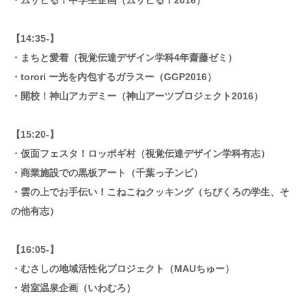
・ムサビる！中学生企画（ムサビる！2016）
【14:35-】
・まちと愛着（視覚伝達デザイン学科4年齋藤ゼミ）
・torori ー光を内包するガラスー（GGP2016）
・開校！神山アカデミー（神山アーツプロジェクト2016）
【15:20-】
・仮面フェスタ！ロッポギ村（視覚伝達デザイン学科有志）
・商業施設での黒板アート（千葉っ子ンビ）
・雲の上でお手伝い！こねこねクッキング（ちびくろの学生、そ
の他有志）
【16:05-】
・むさしの地域活性化プロジェクト（MAUちゅー）
・岩室温泉企画（いわむろ）