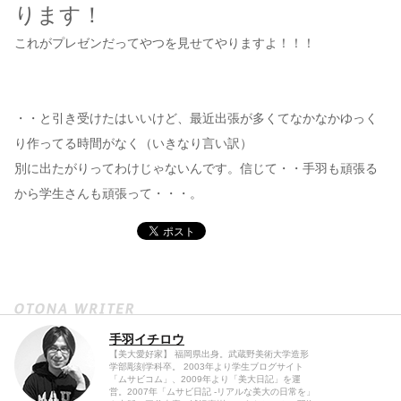
ります！
これがプレゼンだってやつを見せてやりますよ！！！
・・と引き受けたはいいけど、最近出張が多くてなかなかゆっく
り作ってる時間がなく（いきなり言い訳）
別に出たがりってわけじゃないんです。信じて・・手羽も頑張る
から学生さんも頑張って・・・。
手羽イチロウ
【美大愛好家】 福岡県出身。武蔵野美術大学造形
学部彫刻学科卒。 2003年より学生ブログサイト
「ムサビコム」、2009年より「美大日記」を運
営。2007年「ムサビ日記 -リアルな美大の日常を」