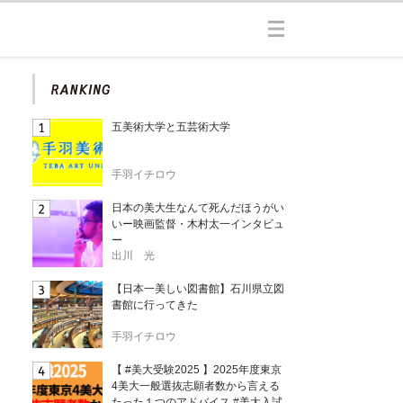
五美術大学と五芸術大学
手羽イチロウ
日本の美大生なんて死んだほうがい
いー映画監督・木村太一インタビュ
ー
出川 光
【日本一美しい図書館】石川県立図
書館に行ってきた
手羽イチロウ
【 #美大受験2025 】2025年度東京
4美大一般選抜志願者数から言える
たった１つのアドバイス #美大入試