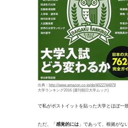
出典：
http://www.amazon.co.jp/dp/4022744979
大学ランキング2016 (週刊朝日大学ムック)
で私がポストイットを貼った大学とほぼ一
ただ、「
感覚的には
」であって、根拠がな