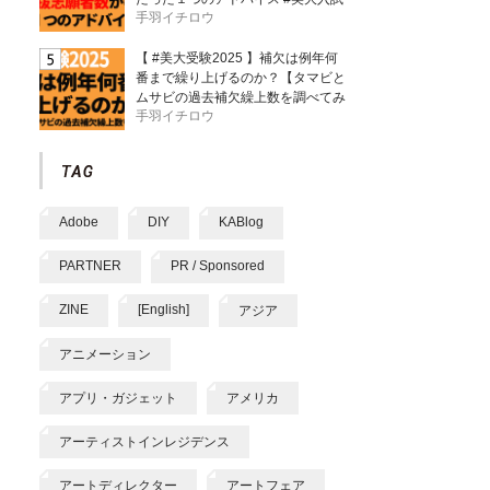
手羽イチロウ
【 #美大受験2025 】補欠は例年何
番まで繰り上げるのか？【タマビと
ムサビの過去補欠繰上数を調べてみ
手羽イチロウ
た】
Adobe
DIY
KABlog
PARTNER
PR / Sponsored
ZINE
[English]
アジア
アニメーション
アプリ・ガジェット
アメリカ
アーティストインレジデンス
アートディレクター
アートフェア