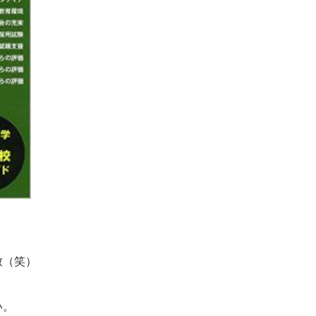
致（笑）
い。