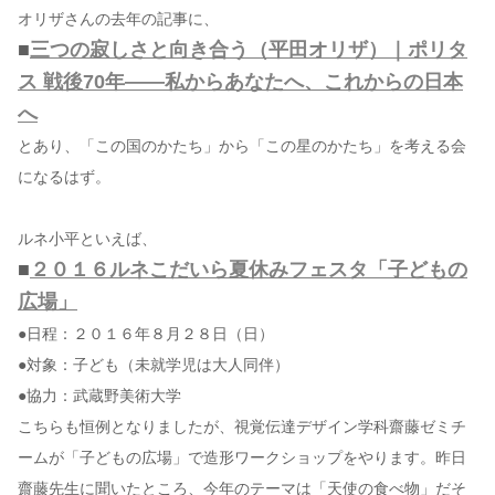
オリザさんの去年の記事に、
■
三つの寂しさと向き合う（平田オリザ）｜ポリタ
ス 戦後70年――私からあなたへ、これからの日本
へ
とあり、「この国のかたち」から「この星のかたち」を考える会
になるはず。
ルネ小平といえば、
■
２０１６ルネこだいら夏休みフェスタ「子どもの
広場」
●日程：２０１６年８月２８日（日）
●対象：子ども（未就学児は大人同伴）
●協力：武蔵野美術大学
こちらも恒例となりましたが、視覚伝達デザイン学科齋藤ゼミチ
ームが「子どもの広場」で造形ワークショップをやります。昨日
齋藤先生に聞いたところ、今年のテーマは「天使の食べ物」だそ