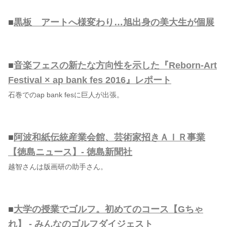
■
黒板 アートへ様変わり…旭出身の美大生が個展
■
音楽フェスの新たな方向性を示した『Reborn-Art
Festival × ap bank fes 2016』レポート
石巻でのap bank fesに巨人が出張。
■
阿波和紙伝統産業会館、芸術家招きＡＩＲ事業
【徳島ニュース】- 徳島新聞社
越智さんは版画研の助手さん。
■
大学の授業でゴルフ。初めてのコース【Gちゃ
れ】 - みんなのゴルフダイジェスト