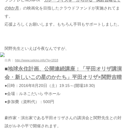
フジテレビNONFIX「
カレーライスを一から作る 関野吉晴ゼミ
の9か月
」の映画化を目指したクラウドファンドが実施されてま
す。
応援よろしくお願いします。もちろん手羽もサポートしました。
関野先生といえば今夜なんですが、
出典：
http://www.sekino.info/?p=1818
■
地球永住計画、公開連続講座：「平田オリザ講演
会・新しいこの星のかたち」平田オリザ×関野吉晴
●日時：2016年8月20日（土）19:15～(開場18:30)
●会場：
ルネこだいら 中ホール
●参加費（資料代）：500円
劇作家・演出家である平田オリザさんの講演会と関野先生との対
談がルネ小平で開催されます。