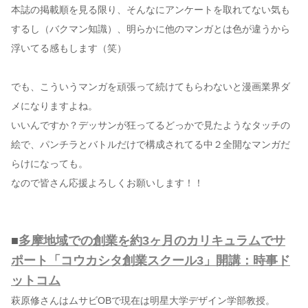
本誌の掲載順を見る限り、そんなにアンケートを取れてない気も
するし（バクマン知識）、明らかに他のマンガとは色が違うから
浮いてる感もします（笑）
でも、こういうマンガを頑張って続けてもらわないと漫画業界ダ
メになりますよね。
いいんですか？デッサンが狂ってるどっかで見たようなタッチの
絵で、パンチラとバトルだけで構成されてる中２全開なマンガだ
らけになっても。
なので皆さん応援よろしくお願いします！！
■
多摩地域での創業を約3ヶ月のカリキュラムでサ
ポート「コウカシタ創業スクール3」開講：時事ド
ットコム
萩原修さんはムサビOBで現在は明星大学デザイン学部教授。