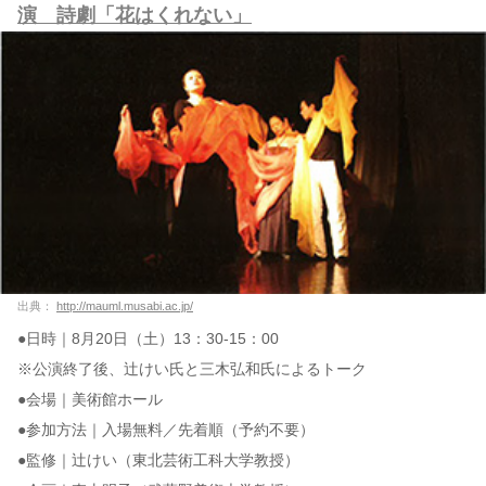
演 詩劇「花はくれない」
出典：
http://mauml.musabi.ac.jp/
●日時｜8月20日（土）13：30-15：00
※公演終了後、辻けい氏と三木弘和氏によるトーク
●会場｜美術館ホール
●参加方法｜入場無料／先着順（予約不要）
●監修｜辻けい（東北芸術工科大学教授）