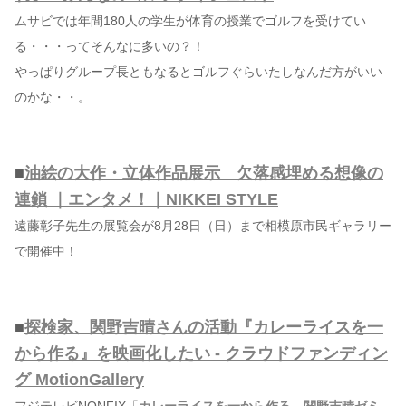
ムサビでは年間180人の学生が体育の授業でゴルフを受けてい
る・・・ってそんなに多いの？！
やっぱりグループ長ともなるとゴルフぐらいたしなんだ方がいい
のかな・・。
■
油絵の大作・立体作品展示 欠落感埋める想像の
連鎖 ｜エンタメ！｜NIKKEI STYLE
遠藤彰子先生の展覧会が8月28日（日）まで相模原市民ギャラリー
で開催中！
■
探検家、関野吉晴さんの活動『カレーライスを一
から作る』を映画化したい - クラウドファンディン
グ MotionGallery