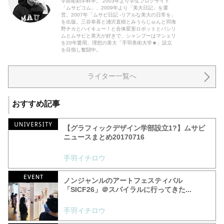
学部彫刻学科卒。 2003年より学生ブログサイト
「ムサビコム」、2009年より「美大日記」を運
営。2007年「ムサビ日記 -リアルな美大の日常を」
を出版。三谷幸喜と浦沢直樹とみうらじゅんと羽海
野チカとハイキュー！と合体変形ロボットとパシリ
ムとムサビと美大が好きで、シャンプーはマシェリ
を20年愛用。理想の美大「手羽美術大学★」設立
を目指し奮闘中。
ライター一覧へ
おすすめ記事
【グラフィックデザイン学部設立1?】ムサビ
ニュースまとめ20170716
手羽イチロウ
ノンジャンルのアートフェスティバル
「SICF26」＠スパイラルに行ってきた...
手羽イチロウ