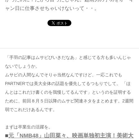
ャン日に仕事させちゃいけないって・・。
コンテンツ
このサイトについて
運営会社
お問い合わせ
「手羽の記事はムサビびいきだなあ」と感じてる方も多いんじゃ
ないでしょうか。
ムサビの人間なんでそりゃ当然なんですけど、一応これでも
PARTNERでは美大全体の話題を優先してるつもりでして。 「ほ
んとはこれだけ書くのを我慢してるんです」というのを証明する
ために、前回８月５日以降のムサビ関連ネタをまとめます。2週間
弱でこれだけあるんです。
まずは卒業生の活躍を。
■
元「NMB48」山田菜々、映画単独初主演！美術大