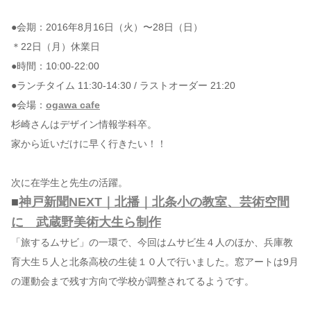
●会期：2016年8月16日（火）〜28日（日）
＊22日（月）休業日
●時間：10:00-22:00
●ランチタイム 11:30-14:30 / ラストオーダー 21:20
●会場：
ogawa cafe
杉崎さんはデザイン情報学科卒。
家から近いだけに早く行きたい！！
次に在学生と先生の活躍。
■
神戸新聞NEXT｜北播｜北条小の教室、芸術空間
に 武蔵野美術大生ら制作
「旅するムサビ」の一環で、今回はムサビ生４人のほか、兵庫教
育大生５人と北条高校の生徒１０人で行いました。窓アートは9月
の運動会まで残す方向で学校が調整されてるようです。