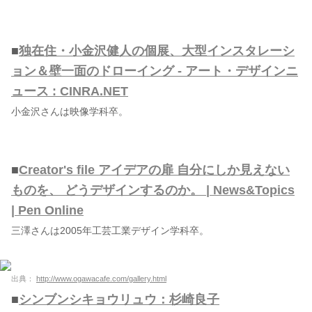
■
独在住・小金沢健人の個展、大型インスタレーシ
ョン＆壁一面のドローイング - アート・デザインニ
ュース : CINRA.NET
小金沢さんは映像学科卒。
■
Creator's file アイデアの扉 自分にしか見えない
ものを、 どうデザインするのか。 | News&Topics
| Pen Online
三澤さんは2005年工芸工業デザイン学科卒。
出典：
http://www.ogawacafe.com/gallery.html
■
シンブンシキョウリュウ：杉崎良子