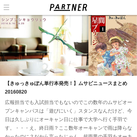
カテゴリ
【きゅっきゅぽん単行本発売！】ムサビニュースまとめ
20160820
広報担当でも入試担当でもないのでこの数年のムサビオー
プンキャンパスは「遊びにいく」スタンスなんだけど、今
日は久しぶりにオーキャン日に仕事で大学へ行く手羽で
す。・・・え。終日雨？ここ数年オーキャンで雨は降らな
かったのに？だから言ったじゃん。超雨男の手羽をオーキ