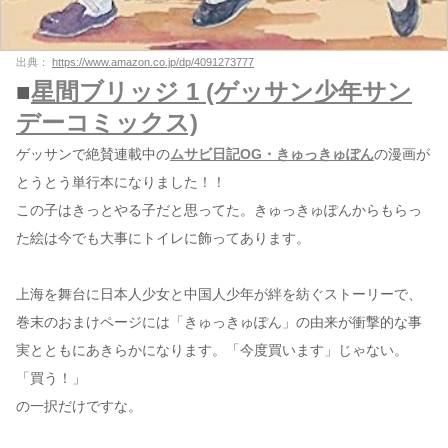
出典：
https://www.amazon.co.jp/dp/4091273777
■
星間ブリッジ 1 (ゲッサン少年サン
デーコミックス)
ゲッサンで絶賛連載中の
ムサビ日記OG・きゅっきゅぽん
の漫画が
とうとう単行本になりました！！
この子はきっとやる子だと思ってた。きゅっきゅぽんからもらっ
た絵は今でも大事にトイレに飾ってあります。
上海を舞台に日本人少女と中国人少年が絆を紡ぐストーリーで、
巻末のおまけページには「きゅっきゅぽん」の由来が衝撃的な事
実とともにあきらかになります。「今度買います」じゃない。
「買う！」
の一択だけですな。