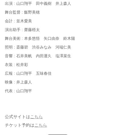
出演 : 山口翔平 田中義樹 井上森人
舞台監督 : 飯野美穂
会計 : 並木愛美
演出助手 : 齋藤梧太
舞台美術 : 本多悠悟 矢口由奈 鈴木陽
照明 : 斎藤碧 渋谷みなみ 河端仁美
音響 : 石井美帆 内田運久 塩澤菜生
衣装 : 松井彩
広報 : 山口翔平 五味春佳
映像 : 井上森人
代表 : 山口翔平
公式サイトは
こちら
チケット予約は
こちら