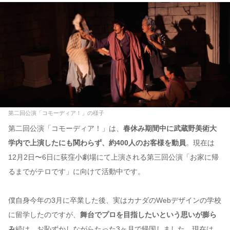
第二回公演「コモーディア！」の様子
第二回公演「コモーディア！」は、
春休み期間中に武蔵野美術大
学内で上演したにも関わらず、約400人のお客様を動員
。現在は
12月2日〜6日に荻窪小劇場にて上演される第三回公演「お家に帰
るまでがテロです」に向けて活動中です。
僕自身今年の3月に卒業した後、実はカナダのWebデザインの学校
に留学したのですが、
舞台でプロを目指したいという思いが膨ら
み
続け、お恥ずかしながらたった3ヶ月で帰国しました。現在は、