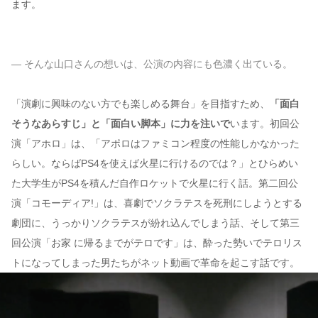
ます。
— そんな山口さんの想いは、公演の内容にも色濃く出ている。
「演劇に興味のない方でも楽しめる舞台」を目指すため、
「面白
そうなあらすじ」と「面白い脚本」に力を注いで
います。初回公
演「アホロ」は、「アポロはファミコン程度の性能しかなかった
らしい。ならばPS4を使えば火星に行けるのでは？」とひらめい
た大学生がPS4を積んだ自作ロケットで火星に行く話。第二回公
演「コモーディア!」は、喜劇でソクラテスを死刑にしようとする
劇団に、うっかりソクラテスが紛れ込んでしまう話、そして第三
回公演「お家 に帰るまでがテロです」は、酔った勢いでテロリス
トになってしまった男たちがネット動画で革命を起こす話です。