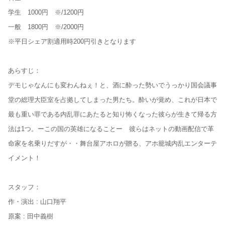
学生 1000円 ※/1200円
一般 1800円 ※/2000円
※平日シェア割適用時200円引きとなります
あらすじ：
デモじゃなんにも変わんねぇ！と、酒に酔った勢いでうっかり国会議事
堂の総理大臣室を占拠してしまった男たち。酔いが覚め、これが日本で
最も重い罪である内乱罪にあたると知り怖くなった彼らが生きて帰る方
法は1つ。ーこの国の英雄になることー 彼らはネットの動画配信で革
命家を名乗りだすが・・舞台屋アホロが贈る、アホ籠城内乱エンターテ
イメント！
スタッフ：
作・演出 : 山口翔平
原案 : 田中義樹