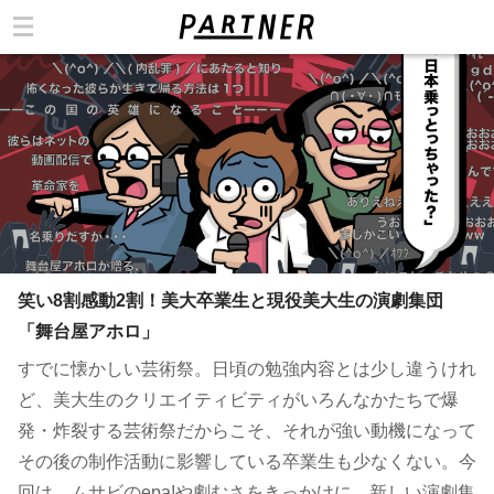
カテゴリ
笑い8割感動2割！美大卒業生と現役美大生の演劇集団
「舞台屋アホロ」
すでに懐かしい芸術祭。日頃の勉強内容とは少し違うけれ
ど、美大生のクリエイティビティがいろんなかたちで爆
発・炸裂する芸術祭だからこそ、それが強い動機になって
その後の制作活動に影響している卒業生も少なくない。今
回は、ムサビのepa!や劇むさをきっかけに、新しい演劇集