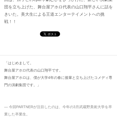
団を立ち上げた、舞台屋アホロ代表の山口翔平さんに話を
コンテンツ
きいた。美大生による王道エンターテイメントへの挑
戦！！
このサイトについて
運営会社
お問い合わせ
「はじめまして。
舞台屋アホロ代表の山口翔平です。
舞台屋アホロは、僕が大学4年の春に後輩と立ち上げたコメディ専
門の演劇集団です。」
— 今回PARTNERが注目したのは、今年の3月武蔵野美術大学を卒
業した卒業生。