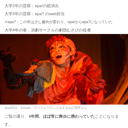
大学2年の芸祭：epa!の総演出
大学3年の芸祭：epa? のweb担当
※epa?：この年は少し趣向が変わり、epa!からepa?になっていた
大学4年の春：演劇サークルの劇団むさびの役者
epa!2011「Jumafs」でパフォーマンスをする山口翔平さん
ご覧の通り、
4年間、ほぼ常に舞台に携わっていた
ことになりま
す。