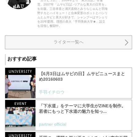
「ムサビコム」、2009年より「美大日記」を運
営。2007年「ムサビ日記 -リアルな美大の日常を」
を出版。三谷幸喜と浦沢直樹とみうらじゅんと羽海
野チカとハイキュー！と合体変形ロボットとパシリ
ムとムサビと美大が好きで、シャンプーはマシェリ
を20年愛用。理想の美大「手羽美術大学★」設立
を目指し奮闘中。
ライター一覧へ
おすすめ記事
【6月3日はムサビの日】ムサビニュースまと
め20160603
手羽イチロウ
「下水道」をテーマに大学生がZINEを制作。
若者にもっと下水道の魅力を知っ...
partner official