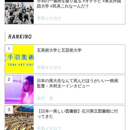
手羽の一週間を振り返る #オチャビ #東京外国
語大学 #民具これなーんだ？
手羽イチロウ
五美術大学と五芸術大学
手羽イチロウ
日本の美大生なんて死んだほうがいいー映画
監督・木村太一インタビュー
出川 光
【日本一美しい図書館】石川県立図書館に行
ってきた
手羽イチロウ