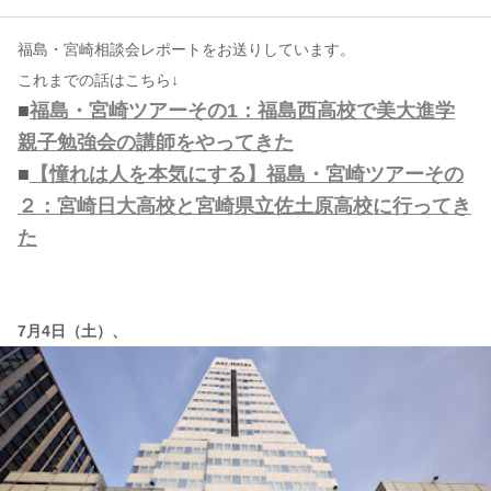
福島・宮崎相談会レポートをお送りしています。
コンテンツ
これまでの話はこちら↓
このサイトについて
■
福島・宮崎ツアーその1：福島西高校で美大進学
運営会社
親子勉強会の講師をやってきた
お問い合わせ
■
【憧れは人を本気にする】福島・宮崎ツアーその
２：宮崎日大高校と宮崎県立佐土原高校に行ってき
た
7月4日（土）、