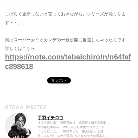
しばらく更新しないと言っておきながら、シリーズが始まりま
コンテンツ
す・・。
このサイトについて
運営会社
実はスーパーカミオカンデの一般公開に当選しちゃったんです。
お問い合わせ
詳しくはこちら
https://note.com/tebaichiro/n/n64fef
c898618
手羽イチロウ
【美大愛好家】 福岡県出身。武蔵野美術大学造形
学部彫刻学科卒。 2003年より学生ブログサイト
「ムサビコム」、2009年より「美大日記」を運
営。2007年「ムサビ日記 -リアルな美大の日常を」