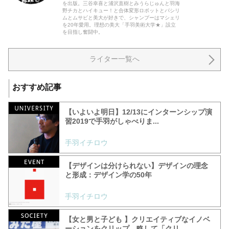
を出版。三谷幸喜と浦沢直樹とみうらじゅんと羽海
野チカとハイキュー！と合体変形ロボットとパシリ
ムとムサビと美大が好きで、シャンプーはマシェリ
を20年愛用。理想の美大「手羽美術大学★」設立
を目指し奮闘中。
ライター一覧へ
おすすめ記事
【いよいよ明日】12/13にインターンシップ演
習2019で手羽がしゃべりま...
手羽イチロウ
【デザインは分けられない】デザインの理念
と形成：デザイン学の50年
手羽イチロウ
【女と男と子ども 】クリエイティブなイノベ
ーションをクリップ、略して「クリ...