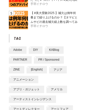
手羽イチロウ
【 #美大受験2025 】補欠は例年何
番まで繰り上げるのか？【タマビと
ムサビの過去補欠繰上数を調べてみ
手羽イチロウ
た】
Adobe
DIY
KABlog
PARTNER
PR / Sponsored
ZINE
[English]
アジア
アニメーション
アプリ・ガジェット
アメリカ
アーティストインレジデンス
アートディレクター
アートフェア