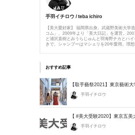
手羽イチロウ / teba ichiro
【美大愛好家】 福岡県出身。武蔵野美術大学造
コム」、2009年より「美大日記」を運営。20
と浦沢直樹とみうらじゅんと羽海野チカとハイ
きで、シャンプーはマシェリを20年愛用。理
おすすめ記事
【取手藝祭2021】東京藝術
手羽イチロウ
【 #美大受験2020】東京五美
手羽イチロウ