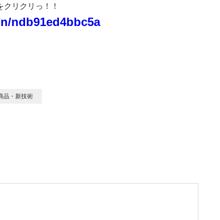
をクリクリっ！！
o/n/ndb91ed4bbc5a
商品・新技術