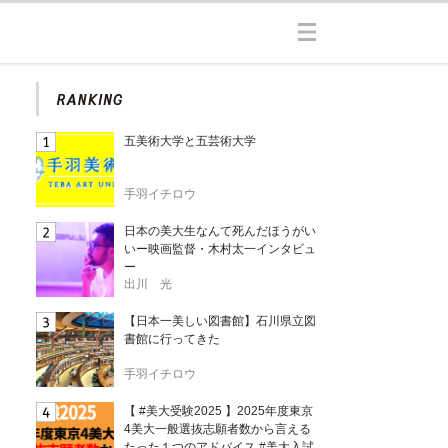
五美術大学と五芸術大学
手羽イチロウ
日本の美大生なんて死んだほうがい
いー映画監督・木村太一インタビュ
ー
出川 光
【日本一美しい図書館】石川県立図
書館に行ってきた
手羽イチロウ
【 #美大受験2025 】2025年度東京
4美大一般選抜志願者数から言える
たった１つのアドバイス #美大入試