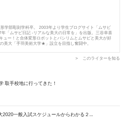
形学部彫刻学科卒。 2003年より学生ブログサイト「ムサビ
07年「ムサビ日記 -リアルな美大の日常を」を出版。三谷幸喜
キュー！と合体変形ロボットとパシリムとムサビと美大が好
想の美大「手羽美術大学★」設立を目指し奮闘中。
>
このライターを知る
大学 取手校地に行ってきた！
大2020一般入試スケジュールからわかる２...