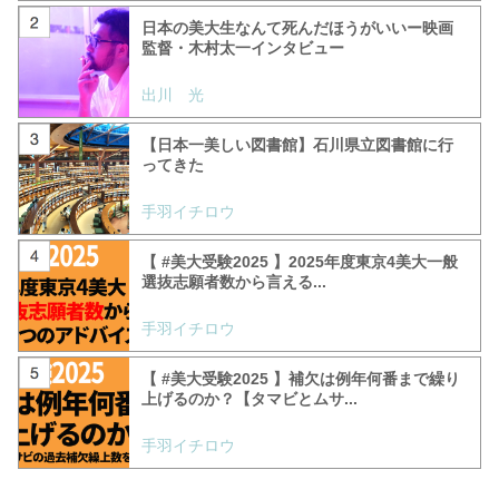
日本の美大生なんて死んだほうがいいー映画
監督・木村太一インタビュー
出川 光
【日本一美しい図書館】石川県立図書館に行
ってきた
手羽イチロウ
【 #美大受験2025 】2025年度東京4美大一般
選抜志願者数から言える...
手羽イチロウ
【 #美大受験2025 】補欠は例年何番まで繰り
上げるのか？【タマビとムサ...
手羽イチロウ