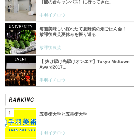
［鷹の台キャンパス］に行ってきた...
手羽イチロウ
毎週美味しい採れたて夏野菜の畑ごはん会！
放課後農芸夏休みを振り返る
放課後農芸
【 抜け駆け先駆けオンエア】Tokyo Midtown
Award2017...
手羽イチロウ
五美術大学と五芸術大学
手羽イチロウ