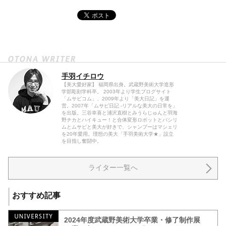
手羽イチロウ
【美大愛好家】 福岡県出身。武蔵野美術大学造形
学部彫刻学科卒。 2003年より学生ブログサイト
「ムサビコム」、2009年より「美大日記」を運
営。2007年「ムサビ日記 -リアルな美大の日常を」
を出版。三谷幸喜と浦沢直樹とみうらじゅんと羽海
野チカとハイキュー！と合体変形ロボットとパシリ
ムとムサビと美大が好きで、シャンプーはマシェリ
を20年愛用。理想の美大「手羽美術大学★」設立
を目指し奮闘中。
ライター一覧へ
おすすめ記事
2024年度武蔵野美術大学卒業・修了制作展