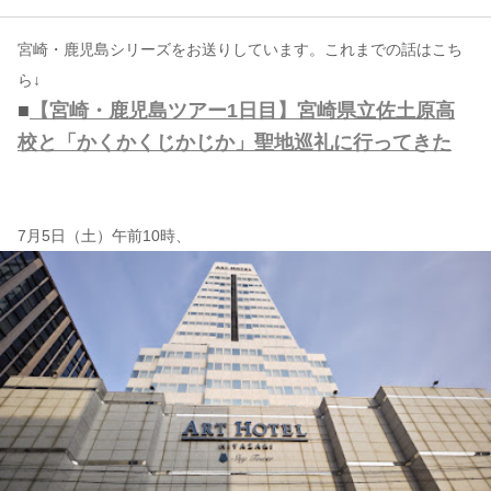
宮崎・鹿児島シリーズをお送りしています。これまでの話はこち
コンテンツ
ら↓
このサイトについて
■
【宮崎・鹿児島ツアー1日目】宮崎県立佐土原高
運営会社
校と「かくかくじかじか」聖地巡礼に行ってきた
お問い合わせ
7月5日（土）午前10時、