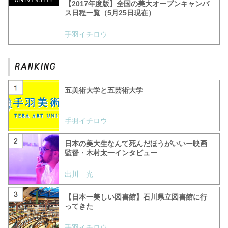
【2017年度版】全国の美大オープンキャンパ
ス日程一覧（5月25日現在）
手羽イチロウ
五美術大学と五芸術大学
手羽イチロウ
日本の美大生なんて死んだほうがいいー映画
監督・木村太一インタビュー
出川 光
【日本一美しい図書館】石川県立図書館に行
ってきた
手羽イチロウ