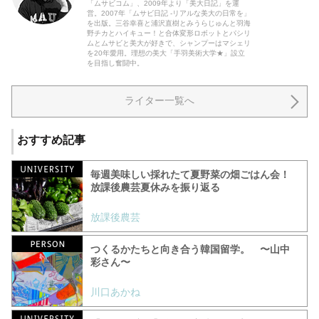
「ムサビコム」、2009年より「美大日記」を運
営。2007年「ムサビ日記 -リアルな美大の日常を」
を出版。三谷幸喜と浦沢直樹とみうらじゅんと羽海
野チカとハイキュー！と合体変形ロボットとパシリ
ムとムサビと美大が好きで、シャンプーはマシェリ
を20年愛用。理想の美大「手羽美術大学★」設立
を目指し奮闘中。
ライター一覧へ
おすすめ記事
毎週美味しい採れたて夏野菜の畑ごはん会！
放課後農芸夏休みを振り返る
放課後農芸
つくるかたちと向き合う韓国留学。 〜山中
彩さん〜
川口あかね