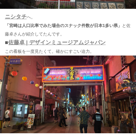
ニシタチ
へ。
「宮崎は人口比率でみた場合のスナック件数が日本1多い県」
と佐
藤卓さんが紹介してたんです。
■
佐藤卓 | デザインミュージアムジャパン
この看板を一度見たくて。確かにすごい迫力。