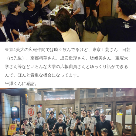
東京4美大の広報仲間では時々飲んでるけど、東京工芸さん、日芸
（は先生）、京都精華さん、成安造形さん、嵯峨美さん、宝塚大
学さん等などいろんな大学の広報職員さんとゆっくり話ができる
んで、ほんと貴重な機会になってます。
平澤くんに感謝。