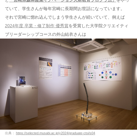
ていて、学生さんが毎年宮崎に長期間お世話になっています。
それで宮崎に惚れ込んでしまう学生さんが続いていて、例えば
2024年度 卒業・修了制作 優秀賞
を受賞した大学院クリエイティ
ブリーダーシップコースの外山結衣さんは
出典：
https://selected.musabi.ac.jp/y2024/graduate-ctsi/s04