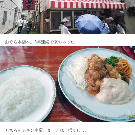
おぐら本店
へ。3年連続で来ちゃった。
もちろんチキン南蛮。ま、これ一択でしょ。