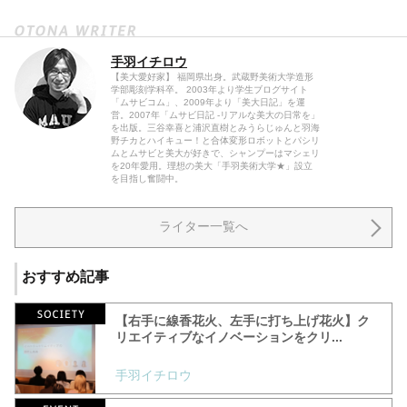
手羽イチロウ
【美大愛好家】 福岡県出身。武蔵野美術大学造形
学部彫刻学科卒。 2003年より学生ブログサイト
「ムサビコム」、2009年より「美大日記」を運
営。2007年「ムサビ日記 -リアルな美大の日常を」
を出版。三谷幸喜と浦沢直樹とみうらじゅんと羽海
野チカとハイキュー！と合体変形ロボットとパシリ
ムとムサビと美大が好きで、シャンプーはマシェリ
を20年愛用。理想の美大「手羽美術大学★」設立
を目指し奮闘中。
ライター一覧へ
おすすめ記事
【右手に線香花火、左手に打ち上げ花火】ク
リエイティブなイノベーションをクリ...
手羽イチロウ