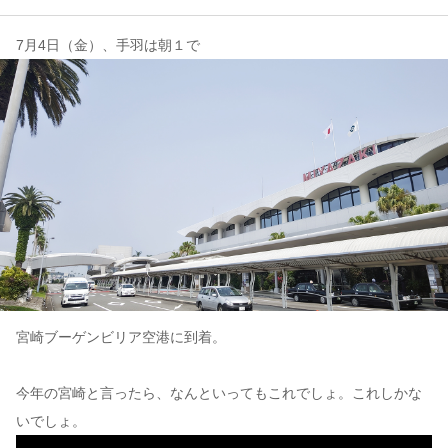
7月4日（金）、手羽は朝１で
コンテンツ
このサイトについて
運営会社
お問い合わせ
宮崎ブーゲンビリア空港に到着。
今年の宮崎と言ったら、なんといってもこれでしょ。これしかな
いでしょ。