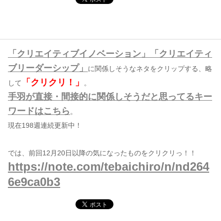
コンテンツ
このサイトについて
「クリエイティブイノベーション」「クリエイティ
運営会社
ブリーダーシップ」
に関係しそうなネタをクリップする、略
お問い合わせ
「クリクリ！」
して
。
手羽が直接・間接的に関係しそうだと思ってるキー
ワードはこちら
。
現在198週連続更新中！
では、前回12月20日以降の気になったものをクリクリっ！！
https://note.com/tebaichiro/n/nd264
6e9ca0b3