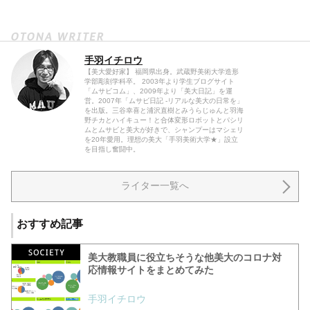
手羽イチロウ
【美大愛好家】 福岡県出身。武蔵野美術大学造形
学部彫刻学科卒。 2003年より学生ブログサイト
「ムサビコム」、2009年より「美大日記」を運
営。2007年「ムサビ日記 -リアルな美大の日常を」
を出版。三谷幸喜と浦沢直樹とみうらじゅんと羽海
野チカとハイキュー！と合体変形ロボットとパシリ
ムとムサビと美大が好きで、シャンプーはマシェリ
を20年愛用。理想の美大「手羽美術大学★」設立
を目指し奮闘中。
ライター一覧へ
おすすめ記事
美大教職員に役立ちそうな他美大のコロナ対
応情報サイトをまとめてみた
手羽イチロウ