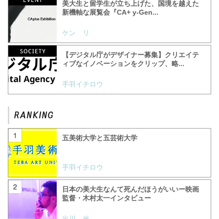
美大生と留学生が立ち上げた、国境を越えた
新機軸な展覧会『CA+ y-Gen...
ケン リ
【デジタル庁がデザイナー募集】クリエイテ
ィブなイノベーションをクリップ、略...
手羽イチロウ
五美術大学と五芸術大学
手羽イチロウ
日本の美大生なんて死んだほうがいいー映画
監督・木村太一インタビュー
出川 光