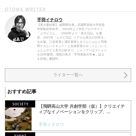
手羽イチロウ
【美大愛好家】 福岡県出身。武蔵野美術大学造形
学部彫刻学科卒。 2003年より学生ブログサイト
「ムサビコム」、2009年より「美大日記」を運
営。2007年「ムサビ日記 -リアルな美大の日常を」
を出版。三谷幸喜と浦沢直樹とみうらじゅんと羽海
野チカとハイキュー！と合体変形ロボットとパシリ
ムとムサビと美大が好きで、シャンプーはマシェリ
を20年愛用。理想の美大「手羽美術大学★」設立
を目指し奮闘中。
ライター一覧へ
おすすめ記事
【飛騨高山大学 共創学部（仮）】クリエイテ
ィブなイノベーションをクリップ、...
手羽イチロウ