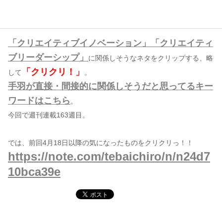
コンテンツ
このサイトについて
「クリエイティブイノベーション」「クリエイティ
ブリーダーシップ」
運営会社
に関係しそうなネタをクリップする、略
「クリクリ！」
して
。
お問い合わせ
手羽が直接・間接的に関係しそうだと思ってるキー
ワードはこちら
。
今回で週刊連載163週目。
では、前回4月18日以降の気になったものをクリクリっ！！
https://note.com/tebaichiro/n/n24d7
10bca39e