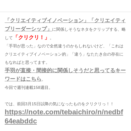
コンテンツ
「クリエイティブイノベーション」「クリエイティ
このサイトについて
ブリーダーシップ」
に関係しそうなネタをクリップする、略
運営会社
「クリクリ！」
して
。
お問い合わせ
「手羽が思った」なので全然違うのかもしれないけど、「これは
クリエイティブイノベーション的」「違う」なたたき台の存在に
もなればと思ってます。
手羽が直接・間接的に関係しそうだと思ってるキー
ワードはこちら
。
今回で週刊連載158週目。
では、前回3月15日以降の気になったものをクリクリっ！！
https://note.com/tebaichiro/n/nedbf
64eabddc