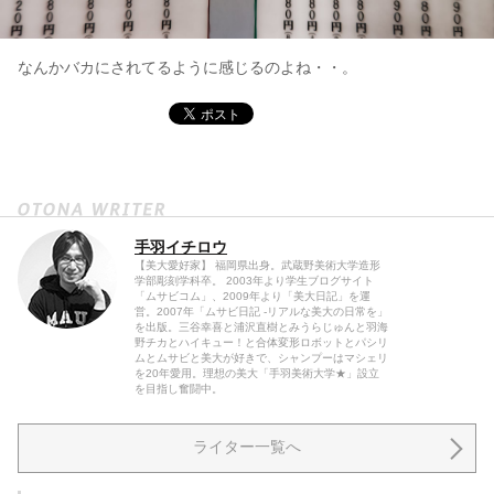
なんかバカにされてるように感じるのよね・・。
手羽イチロウ
【美大愛好家】 福岡県出身。武蔵野美術大学造形
学部彫刻学科卒。 2003年より学生ブログサイト
「ムサビコム」、2009年より「美大日記」を運
営。2007年「ムサビ日記 -リアルな美大の日常を」
を出版。三谷幸喜と浦沢直樹とみうらじゅんと羽海
野チカとハイキュー！と合体変形ロボットとパシリ
ムとムサビと美大が好きで、シャンプーはマシェリ
を20年愛用。理想の美大「手羽美術大学★」設立
を目指し奮闘中。
ライター一覧へ