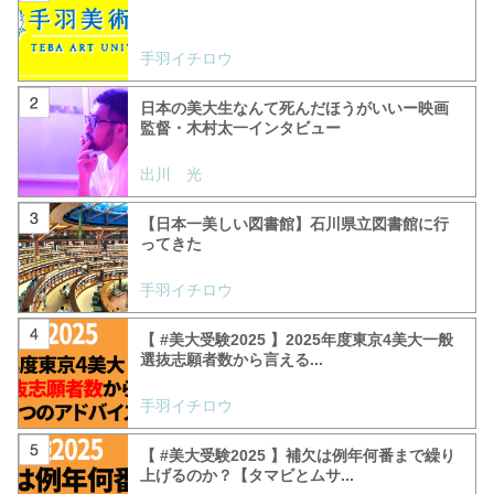
手羽イチロウ
日本の美大生なんて死んだほうがいいー映画
監督・木村太一インタビュー
出川 光
【日本一美しい図書館】石川県立図書館に行
ってきた
手羽イチロウ
【 #美大受験2025 】2025年度東京4美大一般
選抜志願者数から言える...
手羽イチロウ
【 #美大受験2025 】補欠は例年何番まで繰り
上げるのか？【タマビとムサ...