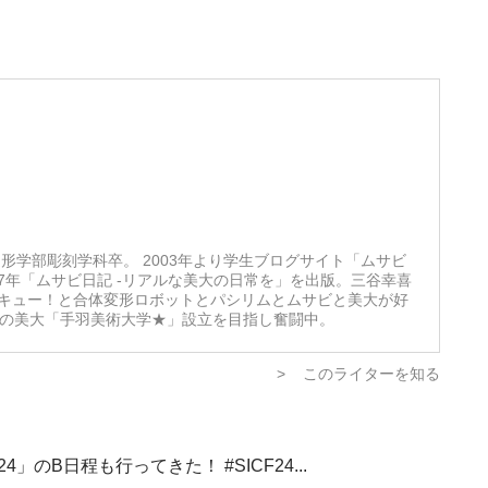
形学部彫刻学科卒。 2003年より学生ブログサイト「ムサビ
07年「ムサビ日記 -リアルな美大の日常を」を出版。三谷幸喜
キュー！と合体変形ロボットとパシリムとムサビと美大が好
想の美大「手羽美術大学★」設立を目指し奮闘中。
>
このライターを知る
」のB日程も行ってきた！ #SICF24...