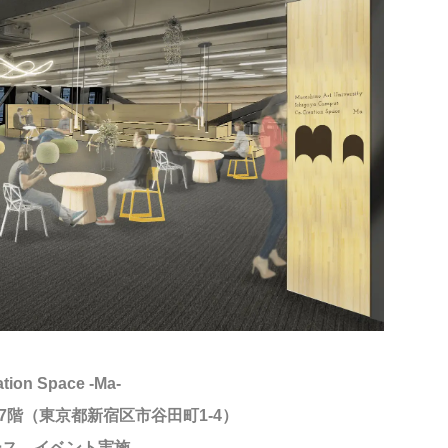
tion Space -Ma-
階（東京都新宿区市谷田町1-4）
ース、イベント実施