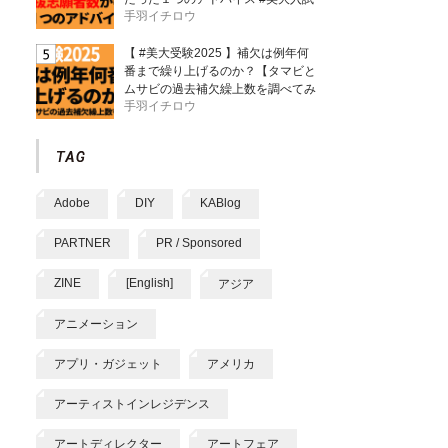
手羽イチロウ
【 #美大受験2025 】補欠は例年何
番まで繰り上げるのか？【タマビと
ムサビの過去補欠繰上数を調べてみ
手羽イチロウ
た】
Adobe
DIY
KABlog
PARTNER
PR / Sponsored
ZINE
[English]
アジア
アニメーション
アプリ・ガジェット
アメリカ
アーティストインレジデンス
アートディレクター
アートフェア