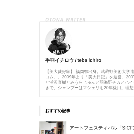
手羽イチロウ / teba ichiro
【美大愛好家】 福岡県出身。武蔵野美術大学造
コム」、2009年より「美大日記」を運営。20
と浦沢直樹とみうらじゅんと羽海野チカとハイ
きで、シャンプーはマシェリを20年愛用。理
おすすめ記事
アートフェスティバル「SICF24