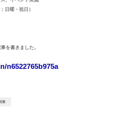
業日：日曜・祝日）
記事を書きました。
o/n/n6522765b975a
関東