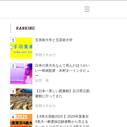
五美術大学と五芸術大学
手羽イチロウ
日本の美大生なんて死んだほうがい
いー映画監督・木村太一インタビュ
ー
出川 光
【日本一美しい図書館】石川県立図
書館に行ってきた
手羽イチロウ
【 #美大受験2025 】2025年度東京
4美大一般選抜志願者数から言える
たった１つのアドバイス #美大入試