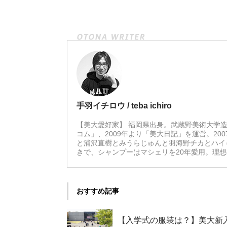
手羽イチロウ / teba ichiro
【美大愛好家】 福岡県出身。武蔵野美術大学造
コム」、2009年より「美大日記」を運営。20
と浦沢直樹とみうらじゅんと羽海野チカとハイ
きで、シャンプーはマシェリを20年愛用。理
おすすめ記事
【入学式の服装は？】美大新