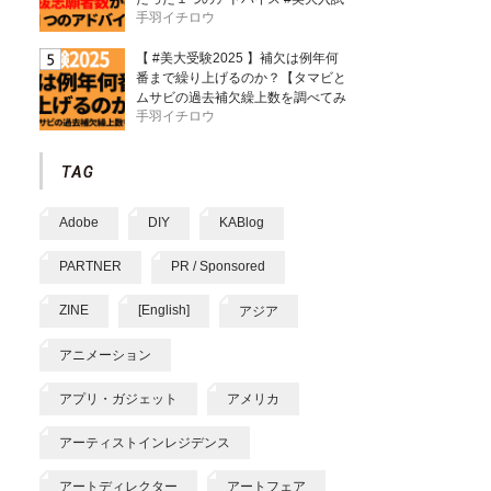
手羽イチロウ
【 #美大受験2025 】補欠は例年何
番まで繰り上げるのか？【タマビと
ムサビの過去補欠繰上数を調べてみ
手羽イチロウ
た】
Adobe
DIY
KABlog
PARTNER
PR / Sponsored
ZINE
[English]
アジア
アニメーション
アプリ・ガジェット
アメリカ
アーティストインレジデンス
アートディレクター
アートフェア