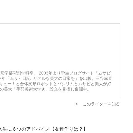
形学部彫刻学科卒。 2003年より学生ブログサイト「ムサビ
07年「ムサビ日記 -リアルな美大の日常を」を出版。三谷幸喜
キュー！と合体変形ロボットとパシリムとムサビと美大が好
想の美大「手羽美術大学★」設立を目指し奮闘中。
>
このライターを知る
入生に６つのアドバイス【友達作りは？】