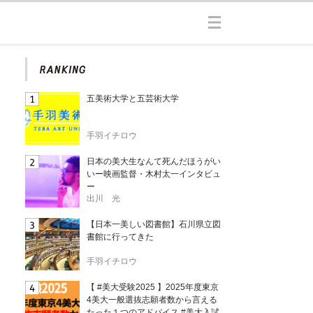
五美術大学と五芸術大学
手羽イチロウ
日本の美大生なんて死んだほうがい
いー映画監督・木村太一インタビュ
ー
出川 光
【日本一美しい図書館】石川県立図
書館に行ってきた
手羽イチロウ
【 #美大受験2025 】2025年度東京
4美大一般選抜志願者数から言える
たった１つのアドバイス #美大入試