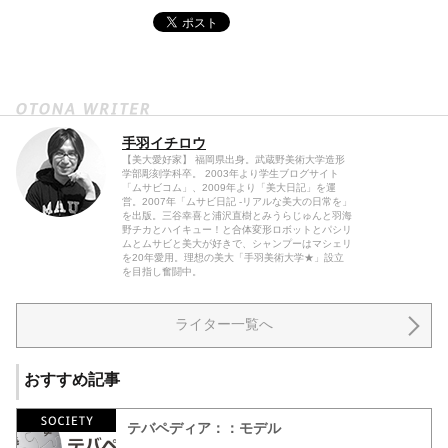
手羽イチロウ
【美大愛好家】 福岡県出身。武蔵野美術大学造形
学部彫刻学科卒。 2003年より学生ブログサイト
「ムサビコム」、2009年より「美大日記」を運
営。2007年「ムサビ日記 -リアルな美大の日常を」
を出版。三谷幸喜と浦沢直樹とみうらじゅんと羽海
野チカとハイキュー！と合体変形ロボットとパシリ
ムとムサビと美大が好きで、シャンプーはマシェリ
を20年愛用。理想の美大「手羽美術大学★」設立
を目指し奮闘中。
ライター一覧へ
おすすめ記事
テバペディア：：モデル