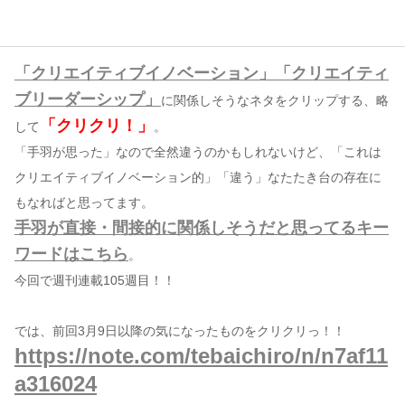
コンテンツ
「クリエイティブイノベーション」「クリエイティ
このサイトについて
ブリーダーシップ」
に関係しそうなネタをクリップする、略
運営会社
「クリクリ！」
して
。
お問い合わせ
「手羽が思った」なので全然違うのかもしれないけど、「これは
クリエイティブイノベーション的」「違う」なたたき台の存在に
もなればと思ってます。
手羽が直接・間接的に関係しそうだと思ってるキー
ワードはこちら
。
今回で週刊連載105週目！！
では、前回3月9日以降の気になったものをクリクリっ！！
https://note.com/tebaichiro/n/n7af11
a316024