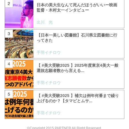
日本の美大生なんて死んだほうがいいー映画
監督・木村太一インタビュー
出川 光
【日本一美しい図書館】石川県立図書館に行
ってきた
手羽イチロウ
【 #美大受験2025 】2025年度東京4美大一般
選抜志願者数から言える...
手羽イチロウ
【 #美大受験2025 】補欠は例年何番まで繰り
上げるのか？【タマビとムサ...
手羽イチロウ
©Copyright 2015 PARTNER All Right Reserved.