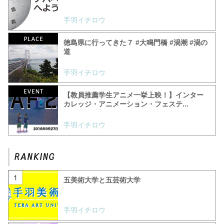
手羽イチロウ
徳島県に行ってきた７ #大鳴門橋 #渦潮 #渦の
道
手羽イチロウ
【教員推薦学生アニメ一挙上映！】インター
カレッジ・アニメーション・フェステ...
手羽イチロウ
五美術大学と五芸術大学
手羽イチロウ