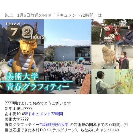
以上、1月6日放送のNHK「ドキュメント72時間」は
????明けましておめでとうございます
新年１発目????
あす夜10:45
#ドキュメント72時間
美術大学????
青春グラフィティー
#武蔵野美術大学
の芸術祭の開幕までの72時間。担
当は応援できた木村Ｄ(パステルグリーン)。ちなみにキャンパスの