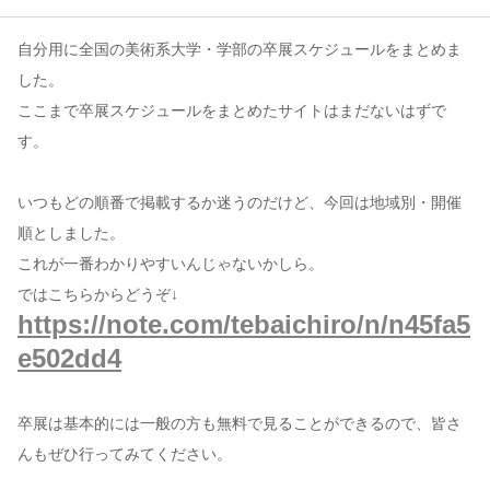
自分用に全国の美術系大学・学部の卒展スケジュールをまとめま
コンテンツ
した。
このサイトについて
ここまで卒展スケジュールをまとめたサイトはまだないはずで
運営会社
す。
お問い合わせ
いつもどの順番で掲載するか迷うのだけど、今回は地域別・開催
順としました。
これが一番わかりやすいんじゃないかしら。
ではこちらからどうぞ↓
https://note.com/tebaichiro/n/n45fa5
e502dd4
卒展は基本的には一般の方も無料で見ることができるので、皆さ
んもぜひ行ってみてください。