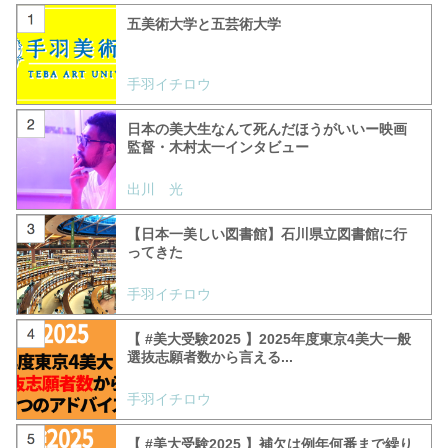
五美術大学と五芸術大学
手羽イチロウ
日本の美大生なんて死んだほうがいいー映画
監督・木村太一インタビュー
出川 光
【日本一美しい図書館】石川県立図書館に行
ってきた
手羽イチロウ
【 #美大受験2025 】2025年度東京4美大一般
選抜志願者数から言える...
手羽イチロウ
【 #美大受験2025 】補欠は例年何番まで繰り