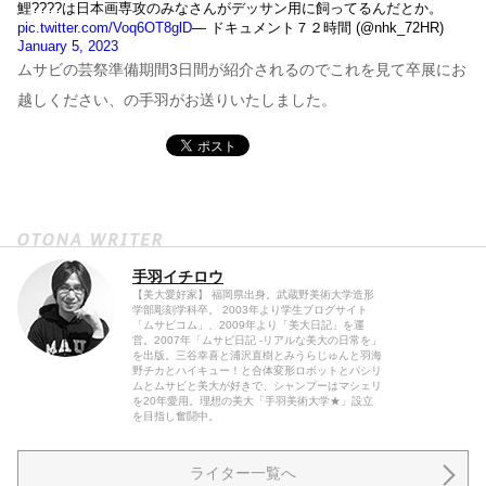
鯉????は日本画専攻のみなさんがデッサン用に飼ってるんだとか。
pic.twitter.com/Voq6OT8glD
— ドキュメント７２時間 (@nhk_72HR)
January 5, 2023
ムサビの芸祭準備期間3日間が紹介されるのでこれを見て卒展にお
越しください、の手羽がお送りいたしました。
手羽イチロウ
【美大愛好家】 福岡県出身。武蔵野美術大学造形
学部彫刻学科卒。 2003年より学生ブログサイト
「ムサビコム」、2009年より「美大日記」を運
営。2007年「ムサビ日記 -リアルな美大の日常を」
を出版。三谷幸喜と浦沢直樹とみうらじゅんと羽海
野チカとハイキュー！と合体変形ロボットとパシリ
ムとムサビと美大が好きで、シャンプーはマシェリ
を20年愛用。理想の美大「手羽美術大学★」設立
を目指し奮闘中。
ライター一覧へ