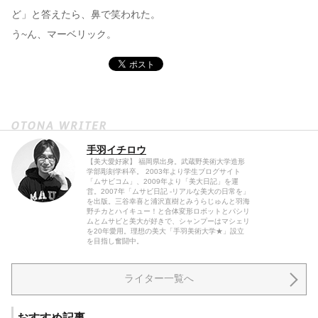
ど」と答えたら、鼻で笑われた。
う~ん、マーベリック。
手羽イチロウ
【美大愛好家】 福岡県出身。武蔵野美術大学造形
学部彫刻学科卒。 2003年より学生ブログサイト
「ムサビコム」、2009年より「美大日記」を運
営。2007年「ムサビ日記 -リアルな美大の日常を」
を出版。三谷幸喜と浦沢直樹とみうらじゅんと羽海
野チカとハイキュー！と合体変形ロボットとパシリ
ムとムサビと美大が好きで、シャンプーはマシェリ
を20年愛用。理想の美大「手羽美術大学★」設立
を目指し奮闘中。
ライター一覧へ
おすすめ記事