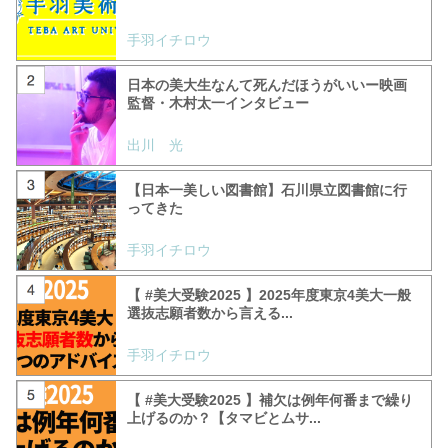
手羽イチロウ
日本の美大生なんて死んだほうがいいー映画
監督・木村太一インタビュー
出川 光
【日本一美しい図書館】石川県立図書館に行
ってきた
手羽イチロウ
【 #美大受験2025 】2025年度東京4美大一般
選抜志願者数から言える...
手羽イチロウ
【 #美大受験2025 】補欠は例年何番まで繰り
上げるのか？【タマビとムサ...