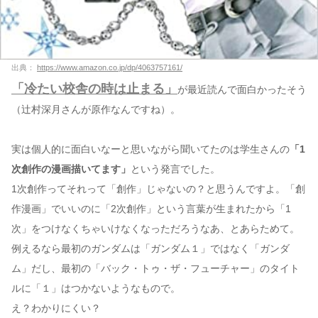
出典：
https://www.amazon.co.jp/dp/4063757161/
「冷たい校舎の時は止まる」
が最近読んで面白かったそう
（辻村深月さんが原作なんですね）。
実は個人的に面白いなーと思いながら聞いてたのは学生さんの
「1
次創作の漫画描いてます」
という発言でした。
1次創作ってそれって「創作」じゃないの？と思うんですよ。「創
作漫画」でいいのに「2次創作」という言葉が生まれたから「1
次」をつけなくちゃいけなくなっただろうなあ、とあらためて。
例えるなら最初のガンダムは「ガンダム１」ではなく「ガンダ
ム」だし、最初の「バック・トゥ・ザ・フューチャー」のタイト
ルに「１」はつかないようなもので。
え？わかりにくい？