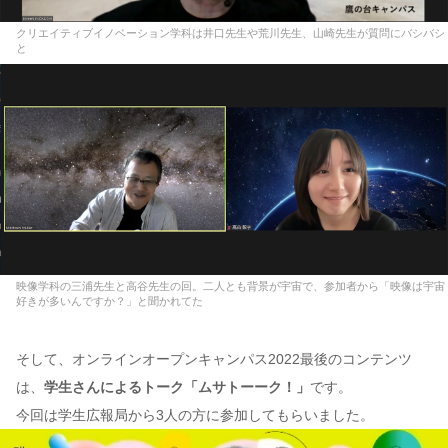
クリエイティブイノベーション学科は井口先生や荒川先生、山崎先生が質問にバシバシ
と
映像学科の三浦先生と高谷先生の回。二人とも背景が宇宙で、参加者から「映像は宇宙
好きが多いんですか？」と聞かれてた
そして、オンラインオープンキャンパス2022最後のコンテンツ
は、
学生さんによるトーク「ムサトーーク！」
です。
今回は学生広報局から3人の方に参加してもらいました。