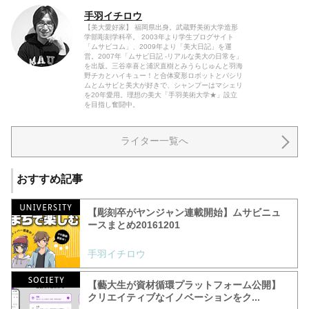
手羽イチロウ
【美大愛好家】 福岡県出身。武蔵野美術大学造形
学部彫刻学科卒。 2003年より学生ブログサイト
「ムサビコム」、2009年より「美大日記」を運
営。2007年「ムサビ日記 -リアルな美大の日常を」
を出版。三谷幸喜と浦沢直樹とみうらじゅんと羽海
野チカとハイキュー！と合体変形ロボットとパシリ
ムとムサビと美大が好きで、シャンプーはマシェリ
を20年愛用。理想の美大「手羽美術大学★」設立
を目指し奮闘中。
ライター一覧へ
おすすめ記事
【彫刻卒がヤンジャン連載開始】ムサビニュ
ースまとめ20161201
手羽イチロウ
【藝大生が資材循環プラットフォーム公開】
クリエイティブなイノベーションをク...