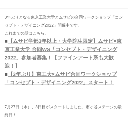
コンテンツ
3年ぶりとなる東京工業大学とムサビの合同ワークショップ「コン
このサイトについて
セプト・デザイニング2022」開催中です。
運営会社
これまでの話はこちら。
■
【ムサビ学部3年以上・大学院生限定】ムサビ×東
お問い合わせ
京工業大学 合同WS「コンセプト・デザイニング
2022」参加者募集！【ファインアート系も大歓
迎！】
■
【3年ぶり】東工大×ムサビ合同ワークショップ
「コンセプト・デザイニング2022」スタート！
7月27日（水）、3日目がスタートしました。市ヶ谷ステージの最
終日！