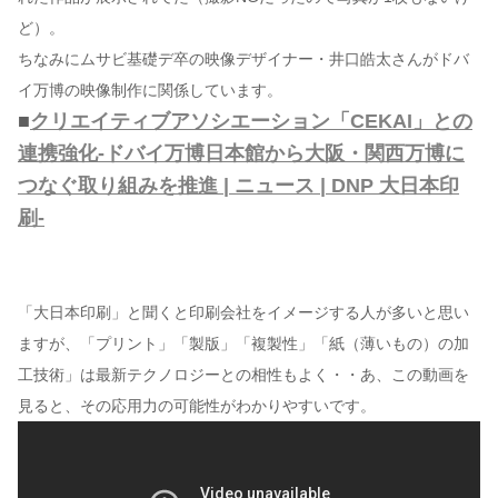
ど）。
ちなみにムサビ基礎デ卒の映像デザイナー・井口皓太さんがドバ
イ万博の映像制作に関係しています。
■
クリエイティブアソシエーション「CEKAI」との
連携強化-ドバイ万博日本館から大阪・関西万博に
つなぐ取り組みを推進 | ニュース | DNP 大日本印
刷-
「大日本印刷」と聞くと印刷会社をイメージする人が多いと思い
ますが、「プリント」「製版」「複製性」「紙（薄いもの）の加
工技術」は最新テクノロジーとの相性もよく・・あ、この動画を
見ると、その応用力の可能性がわかりやすいです。