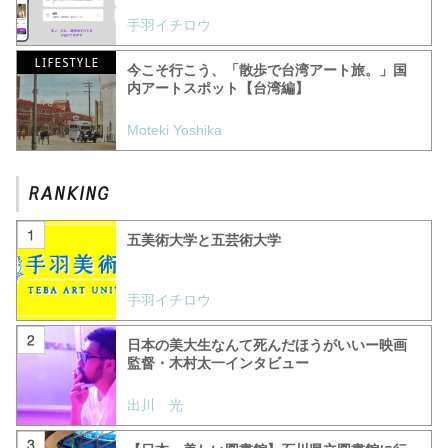
手羽イチロウ
今こそ行こう、「散歩で台湾アート旅。」国
内アートスポット【台湾編】
Moteki Yoshika
五美術大学と五芸術大学
手羽イチロウ
日本の美大生なんて死んだほうがいいー映画
監督・木村太一インタビュー
出川 光