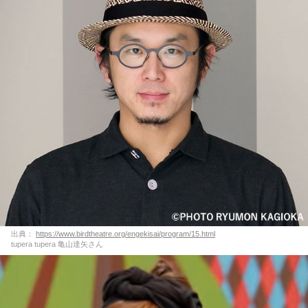
出典：
https://www.birdtheatre.org/engekisai/program/15.html
tupera tupera 亀山達矢さん