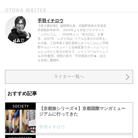
手羽イチロウ
【美大愛好家】 福岡県出身。武蔵野美術大学造形
学部彫刻学科卒。 2003年より学生ブログサイト
「ムサビコム」、2009年より「美大日記」を運
営。2007年「ムサビ日記 -リアルな美大の日常を」
を出版。三谷幸喜と浦沢直樹とみうらじゅんと羽海
野チカとハイキュー！と合体変形ロボットとパシリ
ムとムサビと美大が好きで、シャンプーはマシェリ
を20年愛用。理想の美大「手羽美術大学★」設立
を目指し奮闘中。
ライター一覧へ
おすすめ記事
【京都旅シリーズ４】京都国際マンガミュー
ジアムに行ってきた
手羽イチロウ