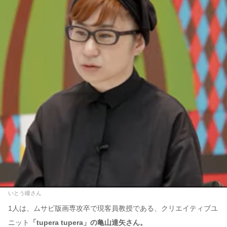
いとう瞳さん
1人は、ムサビ版画専攻卒で現客員教授である、クリエイティブユ
ニット
「tupera tupera」の亀山達矢さん。