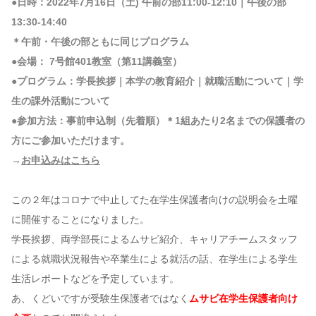
●日時：2022年7月16日（土) 午前の部11:00-12:10｜午後の部
13:30-14:40
＊午前・午後の部ともに同じプログラム
●会場： 7号館401教室（第11講義室）
●プログラム：学長挨拶｜本学の教育紹介｜就職活動について｜学
生の課外活動について
●参加方法：事前申込制（先着順）＊1組あたり2名までの保護者の
方にご参加いただけます。
→
お申込みはこちら
この２年はコロナで中止してた在学生保護者向けの説明会を土曜
に開催することになりました。
学長挨拶、両学部長によるムサビ紹介、キャリアチームスタッフ
による就職状況報告や卒業生による就活の話、在学生による学生
生活レポートなどを予定しています。
あ、くどいですが受験生保護者ではなく
ムサビ在学生保護者向け