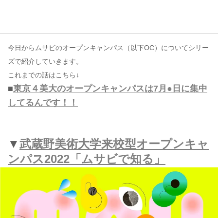
コンテンツ
このサイトについて
今日からムサビのオープンキャンパス（以下OC）についてシリー
運営会社
ズで紹介していきます。
お問い合わせ
これまでの話はこちら↓
■
東京４美大のオープンキャンパスは7月●日に集中
してるんです！！
▼
武蔵野美術大学来校型オープンキャ
ンパス2022「ムサビで知る」