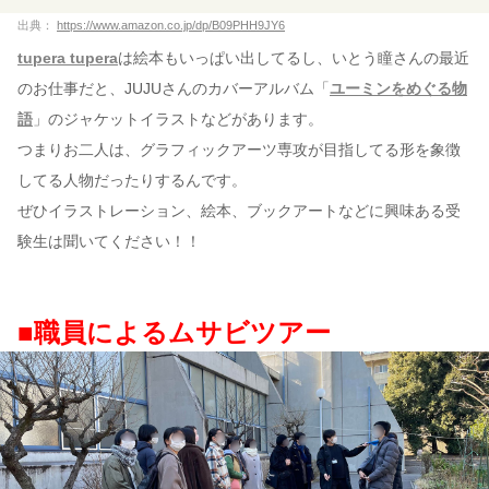
出典：
https://www.amazon.co.jp/dp/B09PHH9JY6
tupera tupera
は絵本もいっぱい出してるし、いとう瞳さんの最近
のお仕事だと、JUJUさんのカバーアルバム「
ユーミンをめぐる物
語
」のジャケットイラストなどがあります。
つまりお二人は、グラフィックアーツ専攻が目指してる形を象徴
してる人物だったりするんです。
ぜひイラストレーション、絵本、ブックアートなどに興味ある受
験生は聞いてください！！
■職員によるムサビツアー