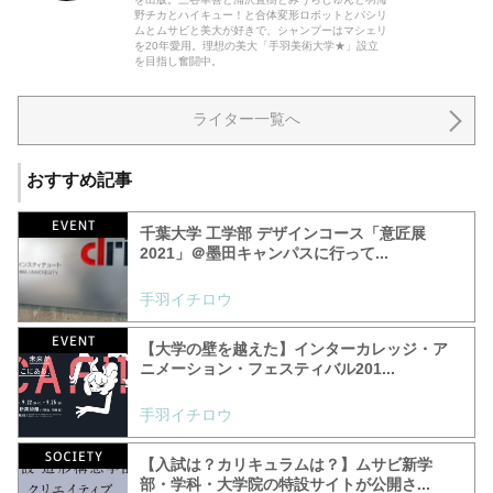
野チカとハイキュー！と合体変形ロボットとパシリ
ムとムサビと美大が好きで、シャンプーはマシェリ
を20年愛用。理想の美大「手羽美術大学★」設立
を目指し奮闘中。
ライター一覧へ
おすすめ記事
千葉大学 工学部 デザインコース「意匠展
2021」＠墨田キャンパスに行って...
手羽イチロウ
【大学の壁を越えた】インターカレッジ・ア
ニメーション・フェスティバル201...
手羽イチロウ
【入試は？カリキュラムは？】ムサビ新学
部・学科・大学院の特設サイトが公開さ...