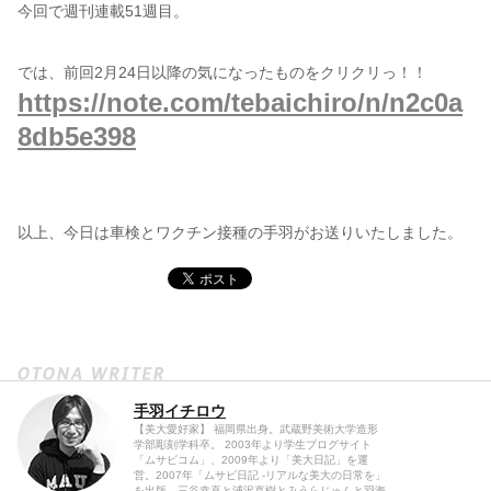
今回で週刊連載51週目。
では、前回2月24日以降の気になったものをクリクリっ！！
https://note.com/tebaichiro/n/n2c0a
8db5e398
以上、今日は車検とワクチン接種の手羽がお送りいたしました。
手羽イチロウ
【美大愛好家】 福岡県出身。武蔵野美術大学造形
学部彫刻学科卒。 2003年より学生ブログサイト
「ムサビコム」、2009年より「美大日記」を運
営。2007年「ムサビ日記 -リアルな美大の日常を」
を出版。三谷幸喜と浦沢直樹とみうらじゅんと羽海