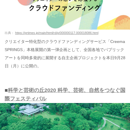
出典：
https://prtimes.jp/main/html/rd/p/000000117.000018086.html
クリエイター特化型のクラウドファンディングサービス「Creema
SPRINGS」本格展開の第一弾企画として、全国各地でパブリック
アートを同時多発的に展開する自主企画プロジェクトを本日9月28
日（月）に公開の。
■
科学と芸術の丘2020 科学、芸術、自然をつなぐ国
際フェスティバル