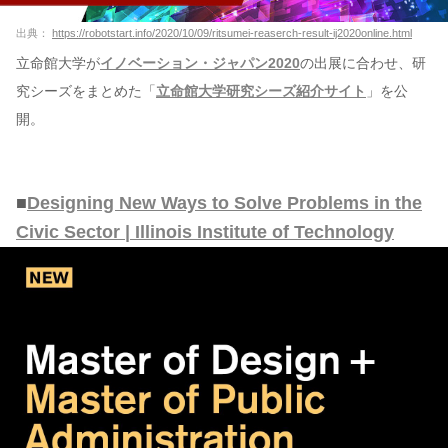
出典：
https://robotstart.info/2020/10/09/ritsumei-reaserch-result-ij2020online.html
立命館大学が
イノベーション・ジャパン2020
の出展に合わせ、研
究シーズをまとめた「
立命館大学研究シーズ紹介サイト
」を公
開。
■
Designing New Ways to Solve Problems in the
Civic Sector | Illinois Institute of Technology