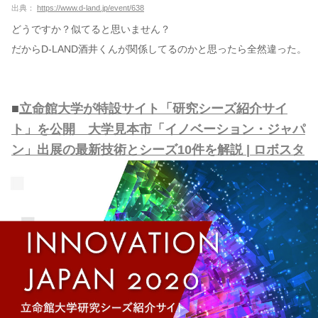
出典：
https://www.d-land.jp/event/638
どうですか？似てると思いません？
だからD-LAND酒井くんが関係してるのかと思ったら全然違った。
■
立命館大学が特設サイト「研究シーズ紹介サイ
ト」を公開 大学見本市「イノベーション・ジャパ
ン」出展の最新技術とシーズ10件を解説 | ロボスタ