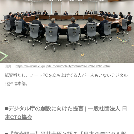
出典：
https://www.mext.go.jp/b_menu/activity/detail/2020/20200925.html
紙資料だし、ノートPCを立ち上げてる人が一人もいないデジタル
化推進本部。
■
デジタル庁の創設に向けた提言 | 一般社団法人 日
本CTO協会