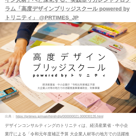
イン人材」へと深化する、実践型リカレントプログ
ラム「高度デザインブリッジスクール powered by
トリニティ」 @PRTIMES_JP
出典：
https://prtimes.jp/main/html/rd/p/000000021.000030135.html
デザインコンサルティングのトリニティは、経済産業省・中小企
業庁による「令和元年度補正予算 大企業人材等の地方での活躍推