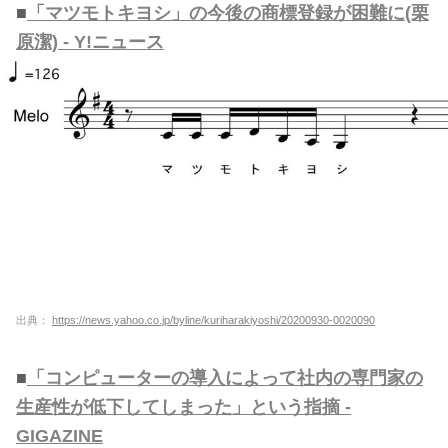
■
「マツモトキヨシ」の今後の商標登録が困難に(栗
原潔) - Y!ニュース
出典：
https://news.yahoo.co.jp/byline/kuriharakiyoshi/20200930-0020090
■
「コンピューターの導入によって社内の専門家の
生産性が低下してしまった」という指摘 -
GIGAZINE