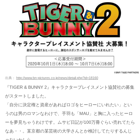
出典：
http://www.bn-pictures.co.jp/news/detail.php?id=18160
『TIGER & BUNNY 2』キャラクタープレイスメント協賛社の募集
がスタートしました。
「自分に決定権と資産があればロゴをヒーローにいれたい」とい
うのは男のロマンなわけで、手羽も「MAU」と胸に入ったヒーロ
ーを夢見ちゃうわけです。ムサビ日記が100万冊ぐらい売れてたら
なあ・・。某京都の某芸術の大学さんとか検討してたりするんじ
ゃないかしら。