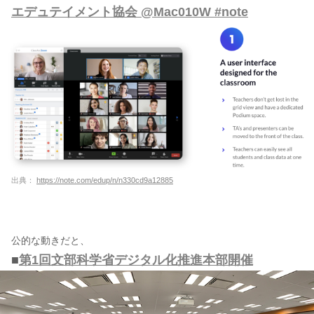
エデュテイメント協会 @Mac010W #note
出典：
https://note.com/edup/n/n330cd9a12885
公的な動きだと、
■
第1回文部科学省デジタル化推進本部開催