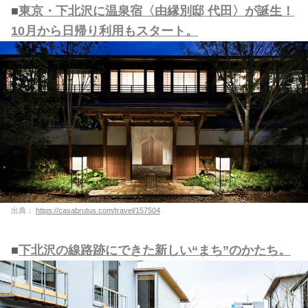
■
東京・下北沢に温泉宿〈由縁別邸 代田〉が誕生！
10月から日帰り利用もスタート。
出典：
https://casabrutus.com/travel/157504
■
下北沢の線路跡にできた新しい“まち”のかたち。