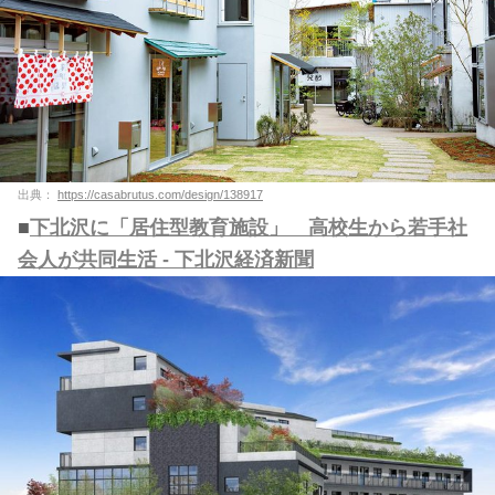
出典：
https://casabrutus.com/design/138917
■
下北沢に「居住型教育施設」 高校生から若手社
会人が共同生活 - 下北沢経済新聞