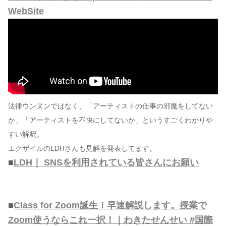
WebSite
法律ウンヌンではなく、「アーティストの仕事の邪魔をしてない
か」「アーティストを不快にしてないか」というすごくわかりや
すい解釈。
エクザイルのLDHさんも見解を発表してます。
■
LDH｜ SNSを利用されている皆さんにお願い
■
Class for Zoom誕生！早速解説します。授業で
Zoom使うならこれ一択！｜わきたせんせい #国際