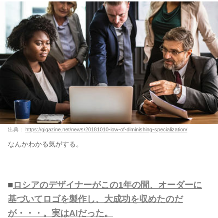
出典：
https://gigazine.net/news/20181010-low-of-diminishing-specialization/
なんかわかる気がする。
■
ロシアのデザイナーがこの1年の間、オーダーに
基づいてロゴを製作し、大成功を収めたのだ
が・・・。実はAIだった。