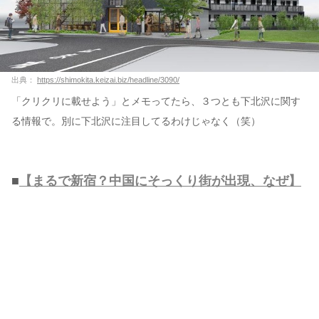
出典：
https://shimokita.keizai.biz/headline/3090/
「クリクリに載せよう」とメモってたら、３つとも下北沢に関す
る情報で。別に下北沢に注目してるわけじゃなく（笑）
■
【まるで新宿？中国にそっくり街が出現、なぜ】