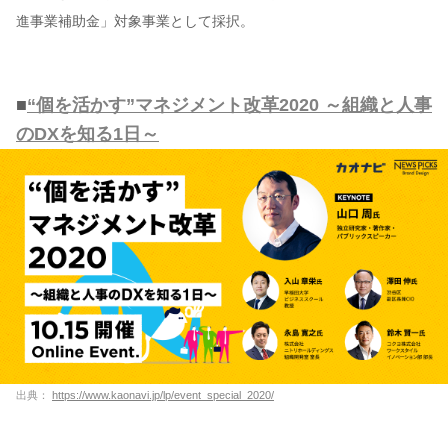
進事業補助金」対象事業として採択。
■
“個を活かす”マネジメント改革2020 ～組織と人事
のDXを知る1日～
出典：
https://www.kaonavi.jp/lp/event_special_2020/