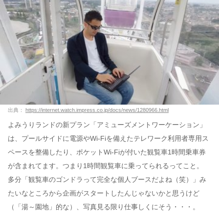
出典：
https://internet.watch.impress.co.jp/docs/news/1280966.html
よみうりランドの新プラン「アミューズメントワーケーション」
は、プールサイドに電源やWi-Fiを備えたテレワーク利用者専用ス
ペースを整備したり、ポケットWi-Fiが付いた観覧車1時間乗車券
が含まれてます。つまり1時間観覧車に乗ってられるってこと。
多分「観覧車のゴンドラって完全な個人ブースだよね（笑）」み
たいなところから企画がスタートしたんじゃないかと思うけど
（「湯～園地」的な）、写真見る限り仕事しくにそう・・・。