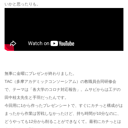
いかと思ったりも。
無事に金曜にプレゼンが終わりました。
TAC（多摩アカデミックコンソーシアム）の教職員合同研修会
で、テーマは「各大学のコロナ対応報告」。ムサビからは工デの
田中桂太先生と手羽だったんです。
今回用に1から作ったプレゼンシートで、すぐにカチっと構成がは
まったから作業は苦戦しなかったけど、持ち時間が10分なのに、
どうやっても12分から削ることができなくて。最初にカチっとは