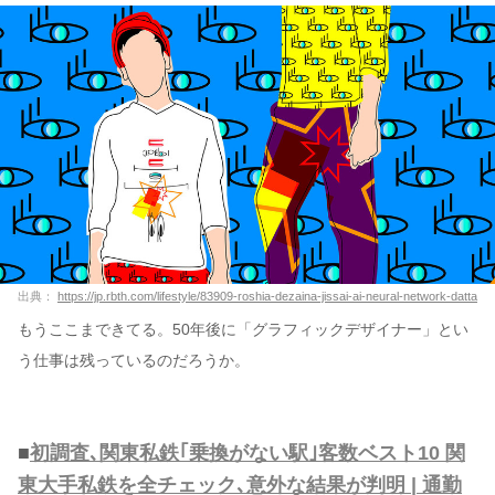
出典：
https://jp.rbth.com/lifestyle/83909-roshia-dezaina-jissai-ai-neural-network-datta
もうここまできてる。50年後に「グラフィックデザイナー」とい
う仕事は残っているのだろうか。
■
初調査､関東私鉄｢乗換がない駅｣客数ベスト10 関
東大手私鉄を全チェック､意外な結果が判明 | 通勤