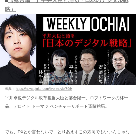
■
【落合陽一】平井大臣と語る「日本のデジタル戦
略」
出典：
https://newspicks.com/live-movie/896/
平井卓也デジタル改革担当大臣と落合陽一、ロフトワークの林千
晶、デロイト トーマツ ベンチャーサポート斎藤祐馬。
でも、DXとか言わないで、とりあえずこの方向でもいいんじゃな