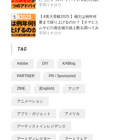
手羽イチロウ
【 #美大受験2025 】補欠は例年何
番まで繰り上げるのか？【タマビと
ムサビの過去補欠繰上数を調べてみ
手羽イチロウ
た】
Adobe
DIY
KABlog
PARTNER
PR / Sponsored
ZINE
[English]
アジア
アニメーション
アプリ・ガジェット
アメリカ
アーティストインレジデンス
アートディレクター
アートフェア