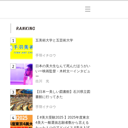
五美術大学と五芸術大学
手羽イチロウ
日本の美大生なんて死んだほうがい
いー映画監督・木村太一インタビュ
ー
出川 光
【日本一美しい図書館】石川県立図
書館に行ってきた
手羽イチロウ
【 #美大受験2025 】2025年度東京
4美大一般選抜志願者数から言える
たった１つのアドバイス #美大入試