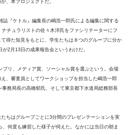
のが、本プロジェクトだ。
た、雑誌『ケトル』編集長の嶋浩一郎氏による編集に関する
・ナチュラリストの佐々木洋氏をファシリテーターにフ
じて得た知見をもとに、学生たちは８つのグループに分か
日が2月13日の成果報告会というわけだ。
ランプリ、メディア賞、ソーシャル賞を選ぶという。会場
加え、審査員としてワークショップを担当した嶋浩一郎
ン事務局長の高橋郁氏、そして東京都下水道局総務部長
生たちはグループごとに3分間のプレゼンテーションを実
から、何度も練習した様子が伺えた。なかには当日の朝ま