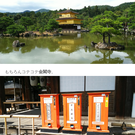
もちろんコテコテ
金閣寺
。