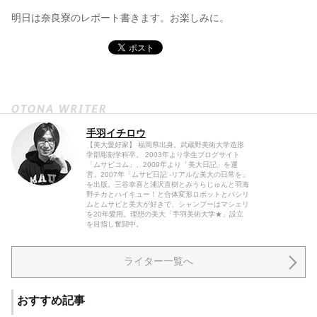
明日は奈良寮のレポート書きます。お楽しみに。
手羽イチロウ
【美大愛好家】 福岡県出身。武蔵野美術大学造形
学部彫刻学科卒。 2003年より学生ブログサイト
「ムサビコム」、2009年より「美大日記」を運
営。2007年「ムサビ日記 -リアルな美大の日常を」
を出版。三谷幸喜と浦沢直樹とみうらじゅんと羽海
野チカとハイキュー！と合体変形ロボットとパシリ
ムとムサビと美大が好きで、シャンプーはマシェリ
を20年愛用。理想の美大「手羽美術大学★」設立
を目指し奮闘中。
ライター一覧へ
おすすめ記事