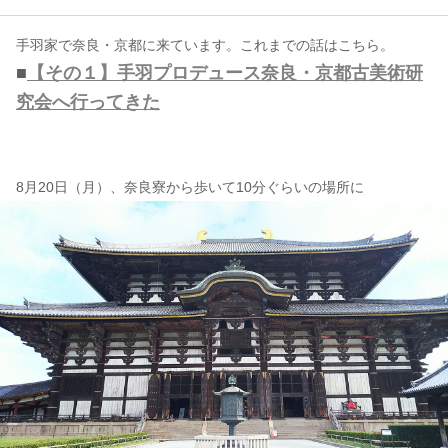
手羽家で奈良・京都に来ています。これまでの話はこちら。
コンテンツ
■
【その１】手羽プロデュース奈良・京都古美術研
このサイトについて
究会へ行ってきた
運営会社
お問い合わせ
8月20日（月）、奈良寮から歩いて10分ぐらいの場所に