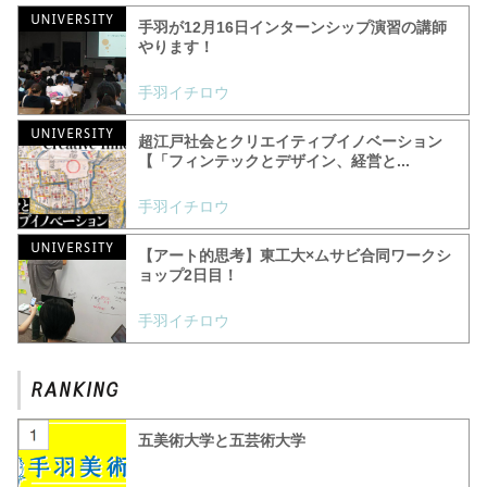
手羽が12月16日インターンシップ演習の講師
やります！
手羽イチロウ
超江戸社会とクリエイティブイノベーション
【「フィンテックとデザイン、経営と...
手羽イチロウ
【アート的思考】東工大×ムサビ合同ワークシ
ョップ2日目！
手羽イチロウ
五美術大学と五芸術大学