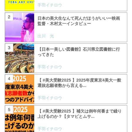
手羽イチロウ
日本の美大生なんて死んだほうがいいー映画
監督・木村太一インタビュー
出川 光
【日本一美しい図書館】石川県立図書館に行
ってきた
手羽イチロウ
【 #美大受験2025 】2025年度東京4美大一般
選抜志願者数から言える...
手羽イチロウ
【 #美大受験2025 】補欠は例年何番まで繰り
上げるのか？【タマビとムサ...
手羽イチロウ