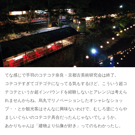
てな感じで手羽のコテコテ奈良・京都古美術研究会は終了。
コテコテすぎてゴテゴテになってる気もするけど、こういう超コ
テコテというか超インバウンドを経験しないとアレンジは考えら
れませんからね。烏丸でリノベーションしたオシャレなショッ
プ・・とか観光客はそんなに興味ないわけで、むしろ逆にうらや
ましいぐらいのコテコテ具合だったんじゃないでしょうか。
あかりちゃんは「建物より仏像が好き」ってのもわかったし。