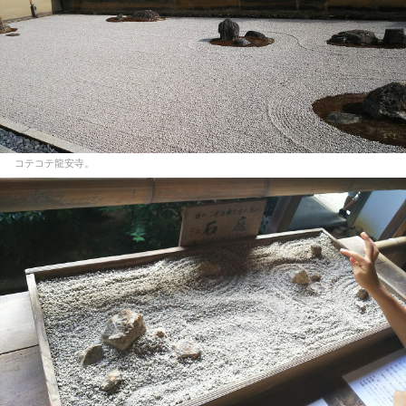
コテコテ龍安寺。