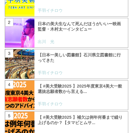
手羽イチロウ
日本の美大生なんて死んだほうがいいー映画
監督・木村太一インタビュー
出川 光
【日本一美しい図書館】石川県立図書館に行
ってきた
手羽イチロウ
【 #美大受験2025 】2025年度東京4美大一般
選抜志願者数から言える...
手羽イチロウ
【 #美大受験2025 】補欠は例年何番まで繰り
上げるのか？【タマビとムサ...